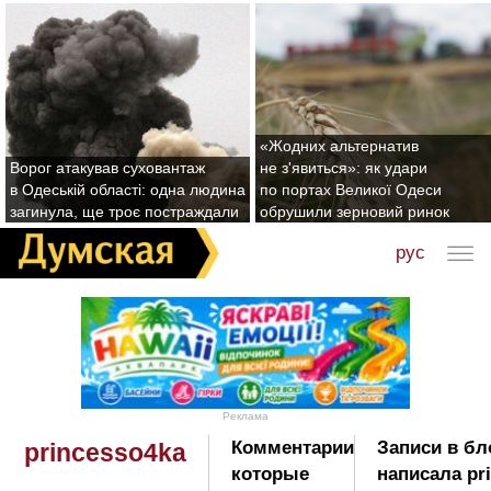
«Жодних альтернатив
Ворог атакував суховантаж
не з'явиться»: як удари
в Одеській області: одна людина
по портах Великої Одеси
загинула, ще троє постраждали
обрушили зерновий ринок
рус
Реклама
Комментарии
Записи в бл
princesso4ka
которые
написала pr