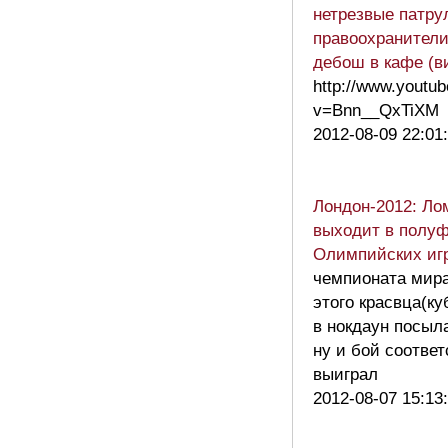
нетрезвые патру
правоохранители
дебош в кафе (в
http://www.youtu
v=Bnn__QxTiXM
2012-08-09 22:01
Лондон-2012: Ло
выходит в полу
Олимпийских иг
чемпионата мира
этого красвца(ку
в нокдаун посыл
ну и бой соответ
выиграл
2012-08-07 15:13