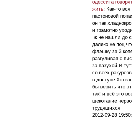
одессита говорят
жить
: Как-то вся
пастоновой попа
он так хладнокр
и грамотно уходи
ж не нашли до с
далеко не поц чт
флэшку за 3 коп
разгуливая с пи
за пазухой.И ту
со всех ракурсов
в доступе.Хотел
бы верить что э
так! и всё это в
щекотание нерво
трудящихся
2012-09-28 19:50