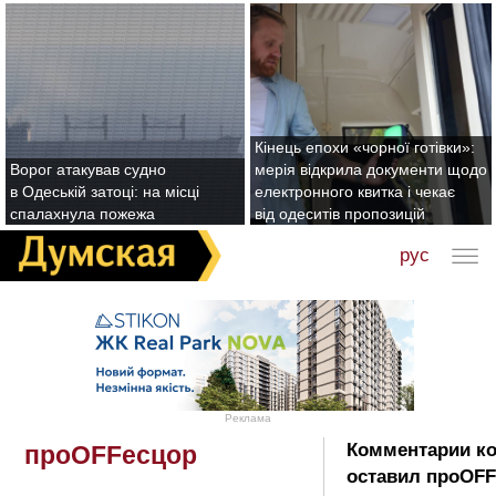
Кінець епохи «чорної готівки»:
Ворог атакував судно
мерія відкрила документи щодо
в Одеській затоці: на місці
електронного квитка і чекає
спалахнула пожежа
від одеситів пропозицій
рус
Реклама
Комментарии к
проOFFесцор
оставил проOFF