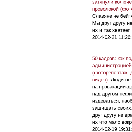
затянули колюче
проволокой (фот
Cлавяне не бейте
Мы друг другу не
их и так хватае
2014-02-21 11:26
50 кадров: как п
администрацией
(фоторепортаж, 
видео)
: Люди не
на провакации-д
над другом нефи
издеваться, нао
защищать своих
друг другу не вра
их что мало вок
2014-02-19 19:31