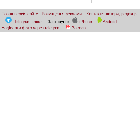
Повна версія сайту
Розміщення реклами
Контакти, автори, редакція
Telegram-канал
Застосунок:
iPhone
Android
Надіслати фото через telegram
Patreon