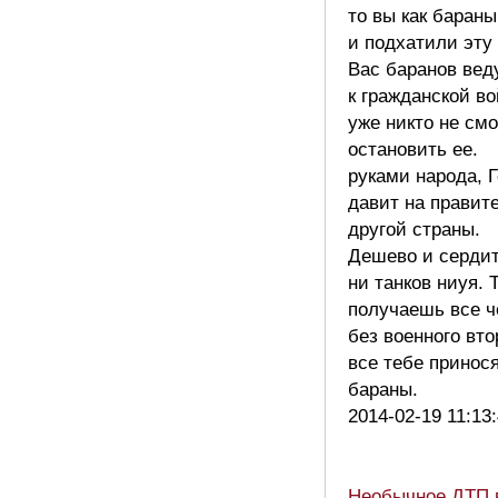
то вы как бараны
и подхатили эту 
Вас баранов вед
к гражданской во
уже никто не см
остановить ее.
руками народа, 
давит на правит
другой страны.
Дешево и сердит
ни танков ниуя. 
получаешь все ч
без военного вто
все тебе принос
бараны.
2014-02-19 11:13
Необычное ДТП 