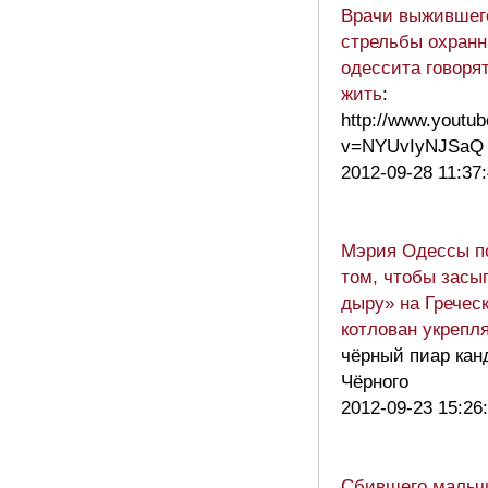
Врачи выжившег
стрельбы охранн
одессита говорят
жить
:
http://www.youtu
v=NYUvIyNJSaQ
2012-09-28 11:37
Мэрия Одессы п
том, чтобы засы
дыру» на Греческ
котлован укрепл
чёрный пиар кан
Чёрного
2012-09-23 15:26
Сбившего мальч