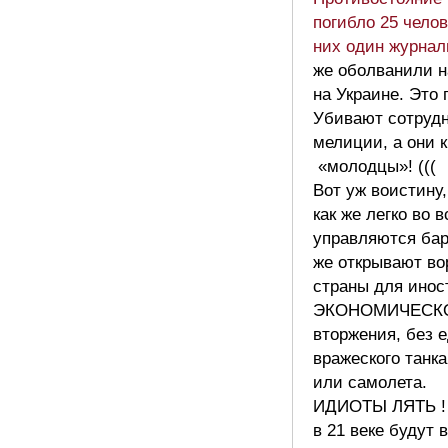
погибло 25 челов
них один журнал
же оболванили н
на Украине. Это 
Убивают сотруд
мелиции, а они 
«молодцы»! (((
Вот уж воистину,
как же легко во 
управляются ба
же открывают во
страны для инос
ЭКОНОМИЧЕСК
вторжения, без 
вражеского танка
или самолета.
ИДИОТЫ ЛЯТЬ !
в 21 веке будут 