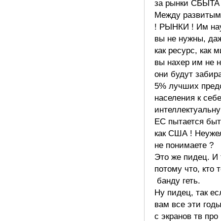
за рынки СБЫТА 
Между развитым
! РЫНКИ ! Им на
вы не нужны, да
как ресурс, как 
вы нахер им не 
они будут забир
5% лучших пред
населения к себе
интеллектуальну
ЕС пытается быт
как США ! Неуже
не понимаете ?
Это же пидец. И
потому что, кто 
банду геть.
Ну пидец, так ес
вам все эти год
с экранов тв про