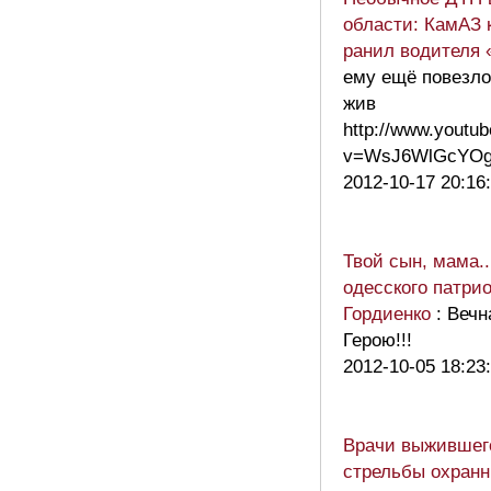
области: КамАЗ 
ранил водителя
ему ещё повезло
жив
http://www.youtu
v=WsJ6WlGcY
2012-10-17 20:16
Твой сын, мама.
одесского патри
Гордиенко
: Веч
Герою!!!
2012-10-05 18:23
Врачи выжившег
стрельбы охранн