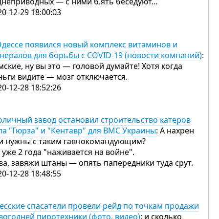
днеприводных — с ними б.ять беседуют…
20-12-29 18:00:03
Одессе появился новый комплекс витаминов и
нералов для борьбы с COVID-19 (новости компаний)
:
мские, ну вы это — головой думайте! Хотя когда
ньги видите — мозг отключается.
20-12-28 18:52:26
оличный завод остановил строительство катеров
па "Гюрза" и "Кентавр" для ВМС Украины
: А нахрен
и нужны с таким гавнокомандующим?
 уже 2 года "наживается на войне".
ва, завяжи штаны — опять папередники туда срут.
20-12-28 18:48:55
есские спасатели провели рейд по точкам продажи
вогодней пиротехники (фото, видео)
: и сколько