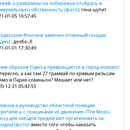
яжей, а развалины на побережье отобрать в
ммунальную собственность (фото)
: гена шутит
21-01-05 16:57:45
 одесском Фонтане замечен огненный гонщик
идео)
: долбо..б
21-01-01 17:30:49
ким образом Одесса превращается в город-коллапс
:
тересно, а как там 27 трамвай по кривым рельсам
ямо в Парке-совиньон? Мешает или нет?
20-12-31 05:42:55
уханов и руководство областной полиции
третились с гонщиками из движения «The Most»:
ассу для заездов предлагают организовать за
родом (фото)
: вместо того чтобы наказать