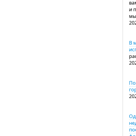
ва
и 
мы
20
В 
ис
ра
20
По
го
20
Од
не
по