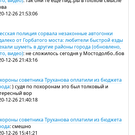
то, видео)
: так они те ещё пид..ры в плохом смысле
ова
20-12-26 21:53:06
есская полиция сорвала незаконные автогонки
далеко от Горбатого моста: любители быстрой езды
ехали шуметь в другие районы города (обновлено,
то, видео)
: не сложилось сегодня у Мостодолбо..бов
20-12-26 21:43:16
хороны советника Труханова оплатили из бюджета
рода
: ) судя по похоронам это был толковый и
тересный вор
20-12-26 21:40:18
хороны советника Труханова оплатили из бюджета
рода
: смешно
20-12-26 15:41:21