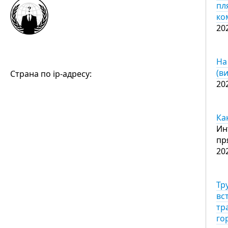
пл
ко
20
На
(в
Страна по ip-адресу:
20
Ка
Ин
пр
20
Тр
вс
тр
го