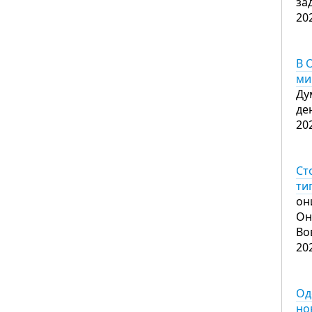
за
20
В 
ми
Ду
де
20
Ст
ти
он
Он
Во
20
Од
но