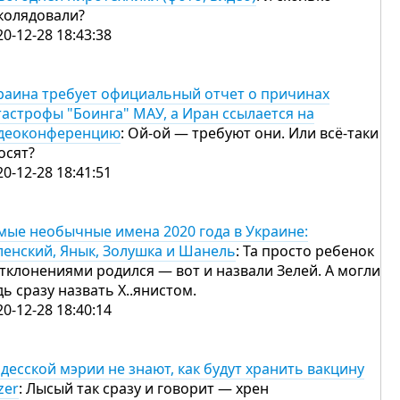
колядовали?
20-12-28 18:43:38
раина требует официальный отчет о причинах
тастрофы "Боинга" МАУ, а Иран ссылается на
деоконференцию
: Ой-ой — требуют они. Или всё-таки
осят?
20-12-28 18:41:51
мые необычные имена 2020 года в Украине:
ленский, Янык, Золушка и Шанель
: Та просто ребенок
отклонениями родился — вот и назвали Зелей. А могли
дь сразу назвать Х..янистом.
20-12-28 18:40:14
одесской мэрии не знают, как будут хранить вакцину
zer
: Лысый так сразу и говорит — хрен