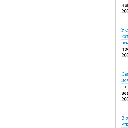
на
20
Ук
ка
ви
пр
20
Са
Зе
с 
ве
20
В 
Pfi