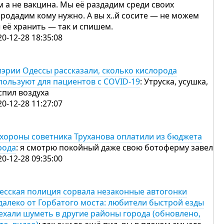
м а не вакцина. Мы её раздадим среди своих
продадим кому нужно. А вы х..й сосите — не можем
 её хранить — так и спишем.
20-12-28 18:35:08
мэрии Одессы рассказали, сколько кислорода
пользуют для пациентов с COVID-19
: Утруска, усушка,
спил воздуха
20-12-28 11:27:07
хороны советника Труханова оплатили из бюджета
рода
: я смотрю покойный даже свою ботоферму завел
20-12-28 09:35:00
есская полиция сорвала незаконные автогонки
далеко от Горбатого моста: любители быстрой езды
ехали шуметь в другие районы города (обновлено,