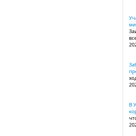
Уч
ми
За
вс
20
За
пр
хо
20
В 
ко
чт
20