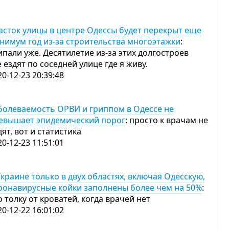
асток улицы в центре Одессы будет перекрыт еще
нимум год из-за строительства многоэтажки
:
ипали уже. Десятилетие из-за этих долгостроев
е ездят по соседней улице где я живу.
20-12-23 20:39:48
болеваемость ОРВИ и гриппом в Одессе не
евышает эпидемический порог
: просто к врачам не
дят, вот и статистика
20-12-23 11:51:01
Украине только в двух областях, включая Одесскую,
ронавирусные койки заполнены более чем на 50%
:
о толку от кроватей, когда врачей нет
20-12-22 16:01:02