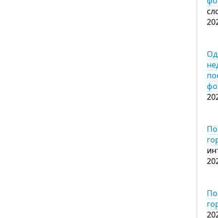
фо
сл
20
Од
не
по
фо
20
По
го
ин
20
По
го
20