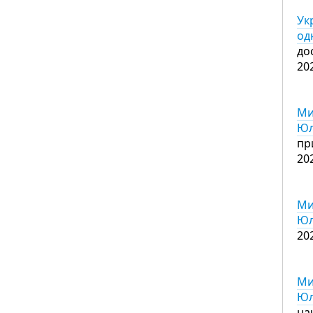
Ук
од
до
20
Ми
Юл
пр
20
Ми
Юл
20
Ми
Юл
на