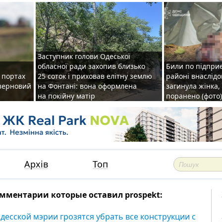
Заступник голови Одеської
обласної ради захопив близько
Били по підприє
о портах
25 соток і приховав елітну землю
районі внаслідо
зерновий
на Фонтані: вона оформлена
загинула жінка,
на покійну матір
поранено (фото)
Архів
Топ
мментарии которые оставил prospekt:
одесской мэрии грозятся убрать все конструкции с