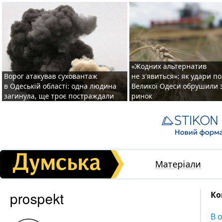
«Жодних альтернатив
Ворог атакував суховантаж
не з'явиться»: як удари п
в Одеській області: одна людина
Великої Одеси обрушили 
загинула, ще троє постраждали
ринок
Матеріали
prospekt
Ко
В 