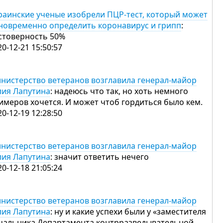
раинские ученые изобрели ПЦР-тест, который может
новременно определить коронавирус и грипп
:
стоверность 50%
20-12-21 15:50:57
нистерство ветеранов возглавила генерал-майор
ия Лапутина
: надеюсь что так, но хоть немного
имеров хочется. И может чтоб гордиться было кем.
20-12-19 12:28:50
нистерство ветеранов возглавила генерал-майор
ия Лапутина
: значит ответить нечего
20-12-18 21:05:24
нистерство ветеранов возглавила генерал-майор
ия Лапутина
: ну и какие успехи были у «заместителя
чальника Департамента контрразведывательной