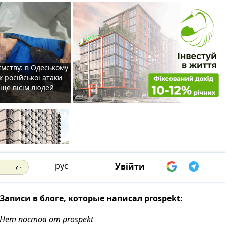
мству: в Одеському
к російської атаки
 ще вісім людей
рус
Увійти
Записи в блоге, которые написал prospekt:
Нет постов от prospekt