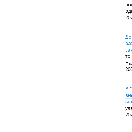
по
од
20
До
ра
са
то
На
20
В 
вн
(д
уд
20