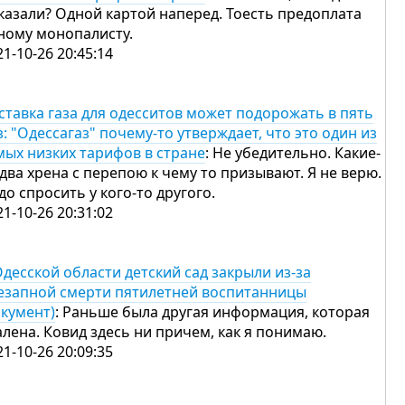
казали? Одной картой наперед. Тоесть предоплата
ному монопалисту.
21-10-26 20:45:14
ставка газа для одесситов может подорожать в пять
з: "Одессагаз" почему-то утверждает, что это один из
мых низких тарифов в стране
: Не убедительно. Какие-
 два хрена с перепою к чему то призывают. Я не верю.
до спросить у кого-то другого.
21-10-26 20:31:02
Одесской области детский сад закрыли из-за
езапной смерти пятилетней воспитанницы
окумент)
: Раньше была другая информация, которая
алена. Ковид здесь ни причем, как я понимаю.
21-10-26 20:09:35