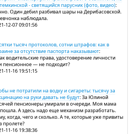
темкинской - светящийся парусник (фото, видео)
:
чно. Один дебил разбивал шары на Дерибасовской.
девчонка наблюдала.
21-12-07 09:01:56
сятки тысяч протоколов, сотни штрафов: как в
раине за отсутствие паспорта наказывают
:
как водительские права, удостоверение личности
и пенсионное — не подходит?
21-11-16 19:51:15
обы не потратили на водку и сигареты: тысячу за
кцинацию на руки давать не будут
: За Юлиной
сячей пенсионеры умирали в очереди. Моя мама
 пошла. А здесь надо еще механизм разработать.
му, когда, чего и сколько. А те, которые уже привиты
в пролете?
21-11-16 19:38:36