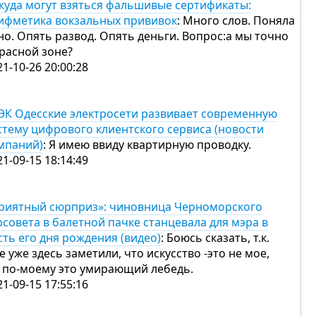
куда могут взяться фальшивые сертификаты:
ифметика вокзальных прививок
: Много слов. Поняла
но. Опять развод. Опять деньги. Вопрос:а мы точно
красной зоне?
21-10-26 20:00:28
ЭК Одесские электросети развивает современную
стему цифрового клиентского сервиса (новости
мпаний)
: Я имею ввиду квартирную проводку.
21-09-15 18:14:49
риятный сюрприз»: чиновница Черноморского
рсовета в балетной пачке станцевала для мэра в
сть его дня рождения (видео)
: Боюсь сказать, т.к.
е уже здесь заметили, что искусство -это не мое,
 по-моему это умирающий лебедь.
21-09-15 17:55:16