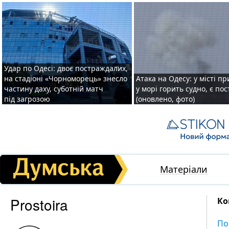
Удар по Одесі: двоє постраждалих,
на стадіоні «Чорноморець» знесло
Атака на Одесу: у місті пр
частину даху, суботній матч
у морі горить судно, є по
під загрозою
(оновлено, фото)
Матеріали
Prostoira
Ко
По