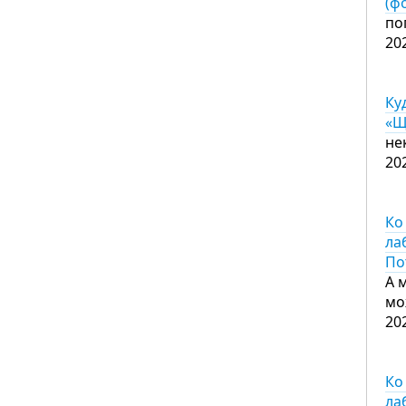
(ф
по
20
Ку
«Щ
не
20
Ко
ла
По
А 
мо
20
Ко
ла