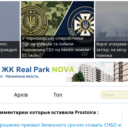
У Чорноморську співробітники
иліт,
ТЦК затримали та побили
Ворог атакував 
страждалі
полковника СБУ на пенсії: зникли
затоці: на місц
55 тисяч?
пожежа
Архів
Топ
мментарии которые оставила Prostoira :
рошенко призвал Зеленского срочно созвать СНБО и