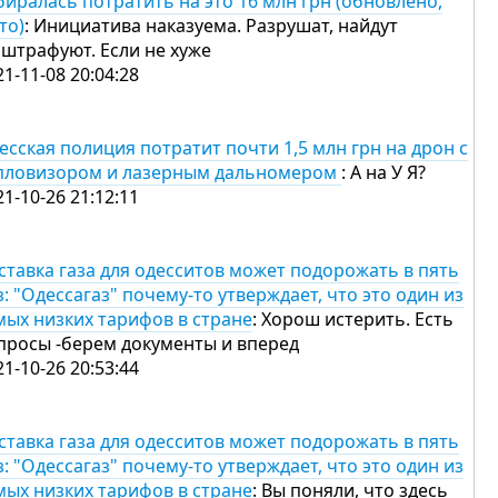
биралась потратить на это 16 млн грн (обновлено,
то)
: Инициатива наказуема. Разрушат, найдут
оштрафуют. Если не хуже
21-11-08 20:04:28
есская полиция потратит почти 1,5 млн грн на дрон с
пловизором и лазерным дальномером
: А на У Я?
21-10-26 21:12:11
ставка газа для одесситов может подорожать в пять
з: "Одессагаз" почему-то утверждает, что это один из
мых низких тарифов в стране
: Хорош истерить. Есть
просы -берем документы и вперед
21-10-26 20:53:44
ставка газа для одесситов может подорожать в пять
з: "Одессагаз" почему-то утверждает, что это один из
мых низких тарифов в стране
: Вы поняли, что здесь