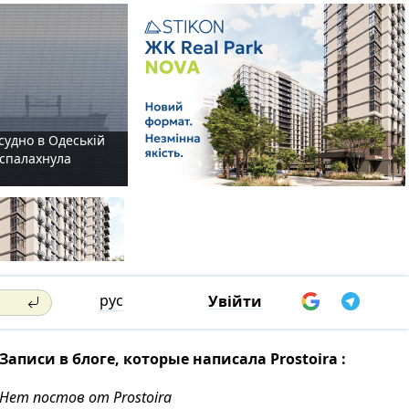
судно в Одеській
і спалахнула
рус
Увійти
Записи в блоге, которые написала Prostoira :
Нет постов от Prostoira