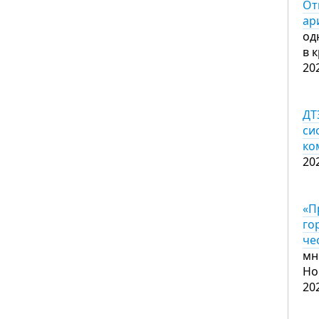
От
ар
од
в 
20
ДТ
си
ко
20
«П
го
че
мн
Но
20