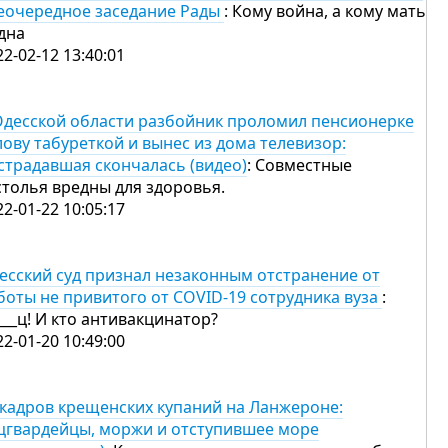
еочередное заседание Рады
: Кому война, а кому мать
дна
22-02-12 13:40:01
Одесской области разбойник проломил пенсионерке
лову табуреткой и вынес из дома телевизор:
страдавшая скончалась (видео)
: Совместные
столья вредны для здоровья.
22-01-22 10:05:17
есский суд признал незаконным отстранение от
боты не привитого от COVID-19 сотрудника вуза
:
___ц! И кто антивакцинатор?
22-01-20 10:49:00
 кадров крещенских купаний на Ланжероне:
цгвардейцы, моржи и отступившее море