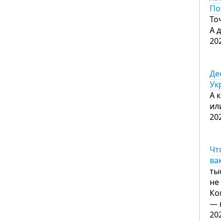
По
То
А 
20
Де
Ук
А 
ил
20
Чт
ва
ты
не
Ко
— 
20