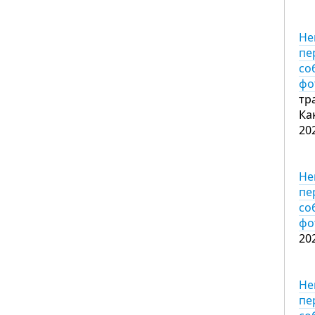
Не
пе
со
фо
тр
Ка
20
Не
пе
со
фо
20
Не
пе