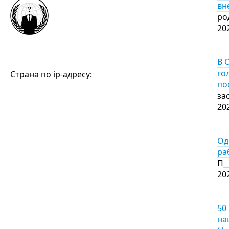
вн
ро
20
В 
го
Страна по ip-адресу:
по
за
20
Од
ра
П_
20
50
на