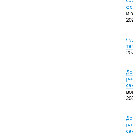
со
фо
и 
20
Од
те
20
До
ра
са
во
20
До
ра
са