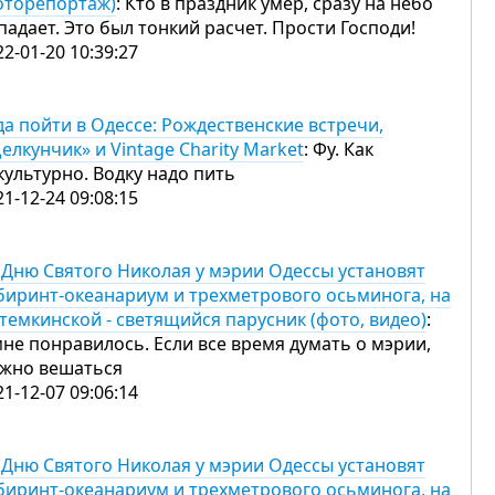
оторепортаж)
: Кто в праздник умер, сразу на небо
падает. Это был тонкий расчет. Прости Господи!
22-01-20 10:39:27
да пойти в Одессе: Рождественские встречи,
елкунчик» и Vintage Charity Market
: Фу. Как
культурно. Водку надо пить
21-12-24 09:08:15
 Дню Святого Николая у мэрии Одессы установят
биринт-океанариум и трехметрового осьминога, на
темкинской - светящийся парусник (фото, видео)
:
мне понравилось. Если все время думать о мэрии,
жно вешаться
21-12-07 09:06:14
 Дню Святого Николая у мэрии Одессы установят
биринт-океанариум и трехметрового осьминога, на