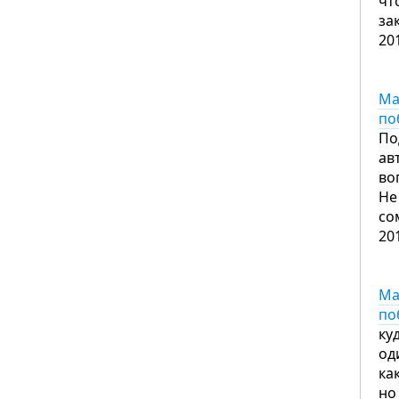
чт
за
20
Ма
по
По
ав
во
Не
со
20
Ма
по
ку
од
ка
но