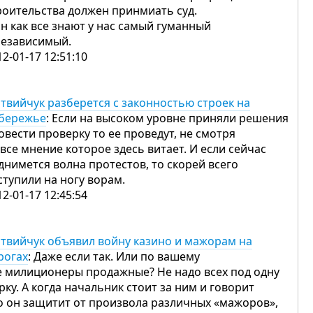
роительства должен принмиать суд.
он как все знают у нас самый гуманный
независимый.
12-01-17 12:51:10
твийчук разберется с законностью строек на
бережье
: Если на высоком уровне приняли решения
овести проверку то ее проведут, не смотря
 все мнение которое здесь витает. И если сейчас
днимется волна протестов, то скорей всего
ступили на ногу ворам.
12-01-17 12:45:54
твийчук объявил войну казино и мажорам на
рогах
: Даже если так. Или по вашему
е милиционеры продажные? Не надо всех под одну
рку. А когда начальник стоит за ним и говорит
о он защитит от произвола различных «мажоров»,