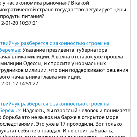
о у нас экономика рыночная? В какой
мократической стране государство регулирует цены
 продуты питания?
12-01-20 10:37:21
твийчук разберется с законностью строек на
бережье
: Указание президента, губернатора
начальника милиции. А волна отставок уже прошла
 милиции Одессы, и спросите у нормальных
трудников милиции, что они поддерживают решения
вого начальника главка милиции.
12-01-17 14:51:27
твийчук разберется с законностью строек на
бережье
: Надеюсь, вы взрослый человек и понимаете
о борьба это не вывоз на барже в открытое море
последствиями. Это уже в 17 проходили. Вот только
зультат себя не оправдал. И не стоит забывать,