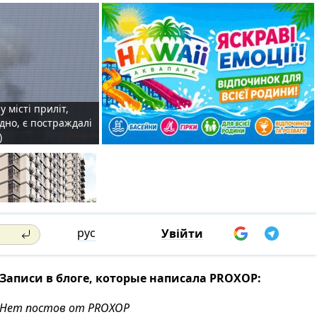
у місті приліт,
удно, є постраждалі
)
рус
Увійти
Записи в блоге, которые написала PROXOP:
Нет постов от PROXOP