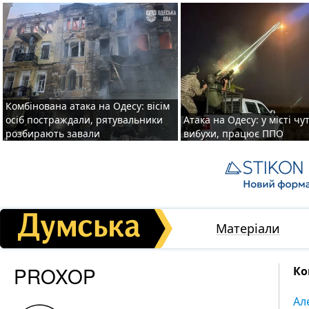
Комбінована атака на Одесу: вісім
осіб постраждали, рятувальники
Атака на Одесу: у місті чу
розбирають завали
вибухи, працює ППО
Матеріали
PROXOP
Ко
Ал