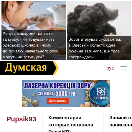
Хочуть макарони, котлети
та курку: чим годуватимуть
Ворог атакував суховантаж
одеських школярів і чому
в Одеській області: одна
до початку навчального року
людина загинула, ще троє
можуть не встигнути?
постраждали
рус
Реклама
Комментарии
Записи в
Pupsik93
которые оставила
написала
Pupsik93: