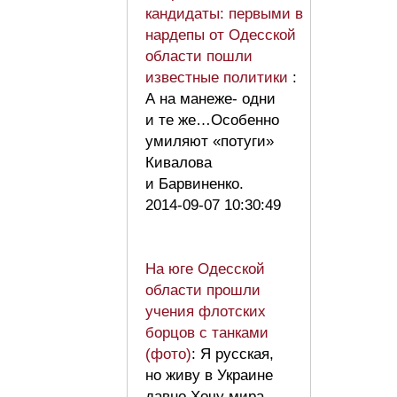
кандидаты: первыми в
нардепы от Одесской
области пошли
известные политики
:
А на манеже- одни
и те же…Особенно
умиляют «потуги»
Кивалова
и Барвиненко.
2014-09-07 10:30:49
На юге Одесской
области прошли
учения флотских
борцов с танками
(фото)
: Я русская,
но живу в Украине
давно.Хочу мира