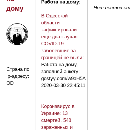
Работа на дому:
дому
Нет постов от
В Одесской
области
зафиксировали
еще два случая
COVID-19:
заболевшие за
границей не были
:
Работа на дому,
Страна по
заполняй анкету:
ip-адресу:
gestyy.com/w9aH5A
OD
2020-03-30 22:45:11
Коронавирус в
Украине: 13
смертей, 548
зараженных и