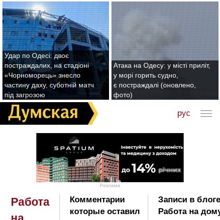
Удар по Одесі: двоє
постраждалих, на стадіоні
Атака на Одесу: у місті приліт,
«Чорноморець» знесло
у морі горить судно,
частину даху, суботній матч
є постраждалі (оновлено,
під загрозою
фото)
рус
Реклама
Комментарии
Записи в блог
Работа
которые оставил
Работа на дом
на