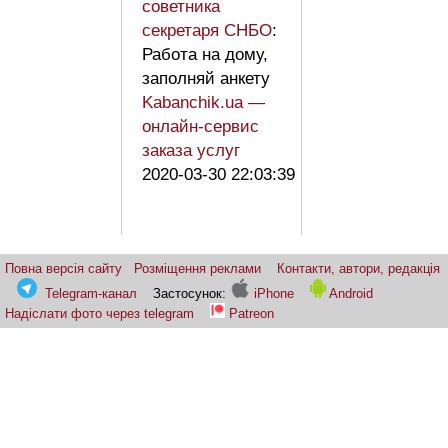
советника
секретаря СНБО
:
Работа на дому,
заполняй анкету
Kabanchik.ua —
онлайн-сервис
заказа услуг
2020-03-30 22:03:39
Повна версія сайту
Розміщення реклами
Контакти, автори, редакція
Telegram-канал
Застосунок:
iPhone
Android
Надіслати фото через telegram
Patreon