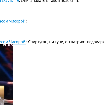
в COVID-19
: Они в палате в такой позе спят.
весом Чисорой
:
весом Чисорой
: Спиртуган, ни тупи, он патриот педриарх