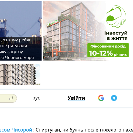
деському рейді:
o не рятували
 яку загрозу
для Чорного моря
рус
Увійти
весом Чисорой
: Спиртуган, ни буянь после тяжёлого пах