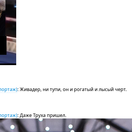
портаж)
: Живадер, ни тупи, он и рогатый и лысый черт.
портаж)
: Даже Труха пришел.