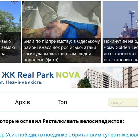
ї
изько
Били по підприємству: в Одеському
Покинутий на о
у землю
районі внаслідок російської атаки
чому Golden Le
ена
загинула жінка, ще вісім людей
до останнього і
поранено (фото)
він становить 
Архів
Топ
торые оставил Расталкивать велосипедистов:
ер Усик победил в поединке с британским супертяжело