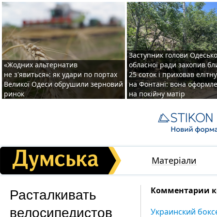
Заступник голови Одесько
«Жодних альтернатив
обласної ради захопив бл
не з'явиться»: як удари по портах
25 соток і приховав елітн
Великої Одеси обрушили зерновий
на Фонтані: вона оформл
ринок
на покійну матір
Матеріали
Расталкивать
Комментарии ко
велосипедистов
Украинский бокс