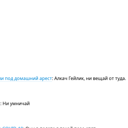
ли под домашний арест
: Алкач Гейлик, ни вещай от туда.
а
: Ни умничай