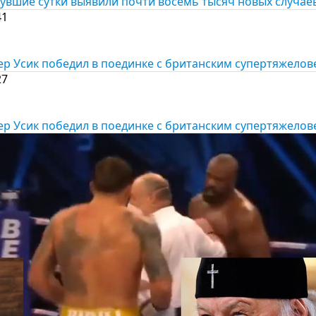
нувшие сутки выявили почти восемь тысяч новых случае
41
ер Усик победил в поединке с британским супертяжело
27
ер Усик победил в поединке с британским супертяжело