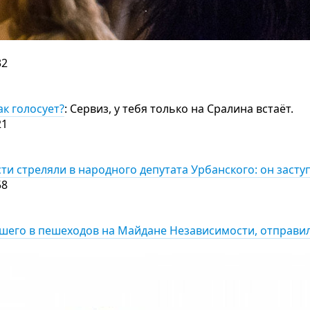
32
к голосует?
: Сервиз, у тебя только на Сралина встаёт.
21
ти стреляли в народного депутата Урбанского: он засту
58
шего в пешеходов на Майдане Независимости, отправи