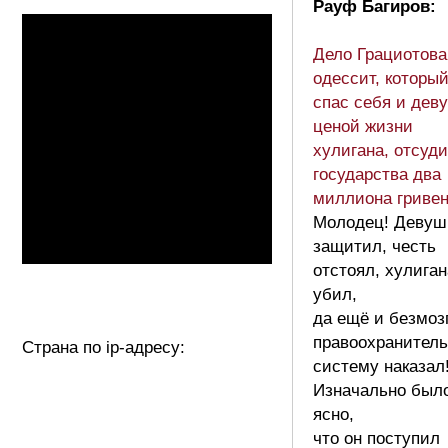
Рауф Багиров:
Дело Грациотова
одессит, которы
спас себя и дев
ценой жизни
хулигана, отсуди
государства два
миллиона гриве
Молодец! Девуш
защитил, честь
отстоял, хулиган
убил,
да ещё и безмоз
правоохранител
Страна по ip-адресу:
систему наказал!
Изначально был
ясно,
что он поступил