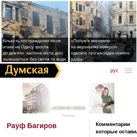
Кількість постраждалих після
«Полум'я вирувало
атаки на Одесу зросла
на верхньому поверсі»:
до дев'яти: частина міста досі
одесити про наслідки нічного
залишається без світла та води
удару
рус
Реклама
Комментарии
Рауф Багиров
которые остави