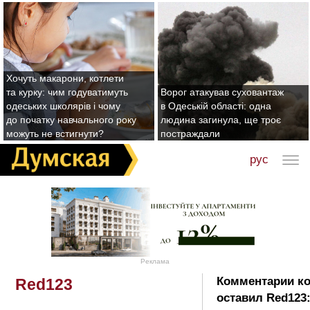
Хочуть макарони, котлети
та курку: чим годуватимуть
Ворог атакував суховантаж
одеських школярів і чому
в Одеській області: одна
до початку навчального року
людина загинула, ще троє
можуть не встигнути?
постраждали
рус
Реклама
Комментарии к
Red123
оставил Red123