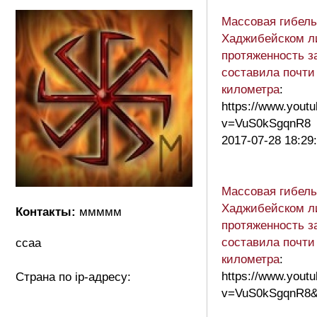
Массовая гибель
Хаджибейском л
протяженность з
составила почти
километра
:
https://www.yout
v=VuS0kSgqnR8
2017-07-28 18:29
Массовая гибель
Хаджибейском л
Контакты:
ммммм
протяженность з
составила почти
ссаа
километра
:
https://www.yout
Страна по ip-адресу:
v=VuS0kSgqnR8&