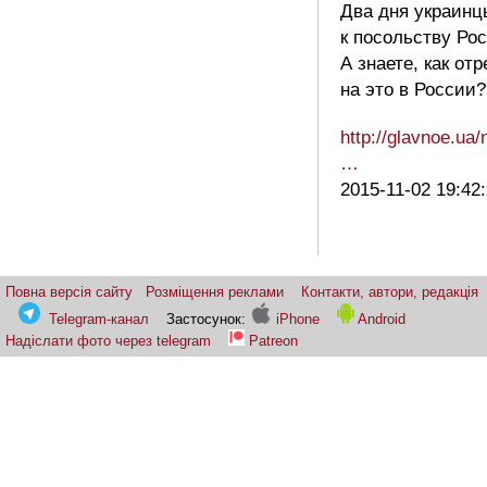
Два дня украинц
к посольству Рос
А знаете, как от
на это в России?
http://glavnoe.ua
…
2015-11-02 19:42
Повна версія сайту
Розміщення реклами
Контакти, автори, редакція
Telegram-канал
Застосунок:
iPhone
Android
Надіслати фото через telegram
Patreon