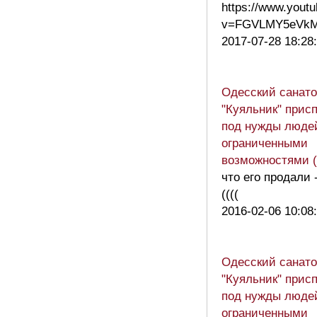
https://www.yout
v=FGVLMY5eVk
2017-07-28 18:28
Одесский санат
"Куяльник" прис
под нужды люде
ограниченными
возможностями 
что его продали 
((((
2016-02-06 10:08
Одесский санат
"Куяльник" прис
под нужды люде
ограниченными