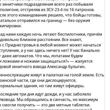
о зенитчики подразделения всего раз побывали
 полигоне, отстреляв из ЗСУ-23-4 по 16 патронов.
сле этого командование решило, что бойцы готовы,
батальон отправился на границу — без оружия
экипировки.
ад нами каждую ночь летают беспилотники, причём
 довольно близком расстоянии. Все знают,
о с Приднестровья в любой момент может начаться
ступление, а у нас здесь ничего нет! У нас банально
т даже автоматов. Что мы, лопатами будем
и ложками и ножами защищаться?» — жалуется
довой зенитного взвода Александр Булыгин.
еннослужащие живут в палатках на голой земле. Есть
воинской части, где они дислоцируются,
нормальные здания, но там живут офицеры.
оследние три дня идут дожди, и у нас заболело
лвзвода. Мы обращались в санчасть, но максимум
о смогли получить — это две мятные таблетки.