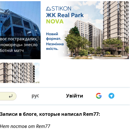
двоє постраждалих,
орноморець» знесло
уботній матч
рус
Увійти
Записи в блоге, которые написал Rem77:
Нет постов от Rem77