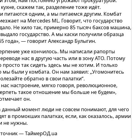
и этом, нам постоянно угрожают прокуратурой.
 кухне, скажем так, разделение тоже идёт.
и питаются одним, а мы питаемся другим. Комбат
иезжает на Mercedes ML. Говорит, что государство
дало. Не хило так, примерно 85 тысяч баксов машина,
 выдало государство. А мы каски получили образца
65 года», — говорит Александр Булыгин.
ерпение уже кончилось. Мы написали рапорты
переводе нас в другую часть или в зону АТО. Потому
о просто так сидеть здесь мы не хотим. И только
о мы были у комбата. Он нам заявил: „Угомонитесь
полезайте обратно в свои палатки“.
у нас настроение, мягко говоря, революционное,
терпеть такое отношение мы больше не будем»,
отмечает он.
 данный момент люди не совсем понимают, для чего
дят в промокших палатках, если, как оказалось, армии
и не нужны.
точник — ТаймерОД.ua