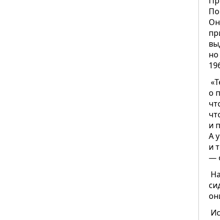
Пр
По
Он
пр
вы
но
19
«Т
о 
чт
чт
и 
А 
и 
— 
На
си
он
Ис