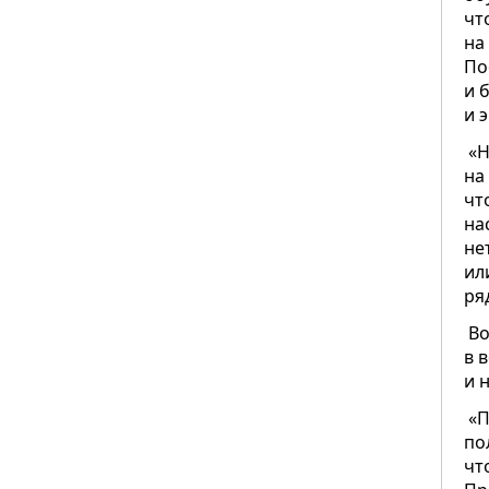
чт
на
По
и 
и 
«Н
на
чт
на
не
ил
ря
Во
в 
и 
«П
по
чт