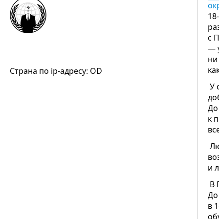
ок
18
ра
с 
— 
ни
ка
Страна по ip-адресу: OD
У 
до
До
к 
вс
Лю
во
и 
В 
До
в 
об