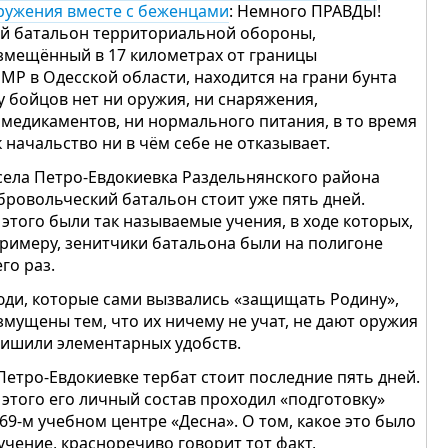
ружения вместе с беженцами
: Немного ПРАВДЫ!
-й батальон территориальной обороны,
змещённый в 17 километрах от границы
ПМР в Одесской области, находится на грани бунта
у бойцов нет ни оружия, ни снаряжения,
 медикаментов, ни нормального питания, в то время
к начальство ни в чём себе не отказывает.
села Петро-Евдокиевка Раздельнянского района
бровольческий батальон стоит уже пять дней.
 этого были так называемые учения, в ходе которых,
примеру, зенитчики батальона были на полигоне
его раз.
ди, которые сами вызвались «защищать Родину»,
змущены тем, что их ничему не учат, не дают оружия
лишили элементарных удобств.
Петро-Евдокиевке тербат стоит последние пять дней.
 этого его личный состав проходил «подготовку»
169-м учебном центре «Десна». О том, какое это было
учение, красноречиво говорит тот факт,