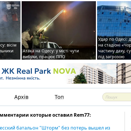
Удар по Одесі: 
у: вісім
на стадіоні «Ч
альники
Атака на Одесу: у місті чути
частину даху, с
вибухи, працює ППО
під загрозою
Архів
Топ
мментарии которые оставил Rem77:
есский батальон "Шторм" без потерь вышел из