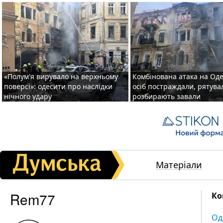
«Полум'я вирувало на верхньому
Комбінована атака на Одес
поверсі»: одесити про наслідки
осіб постраждали, рятув
нічного удару
розбирають завали
Матеріали
Rem77
Ко
Од