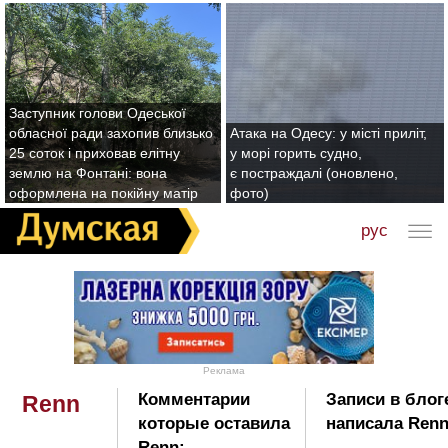
Заступник голови Одеської
обласної ради захопив близько
Атака на Одесу: у місті приліт,
25 соток і приховав елітну
у морі горить судно,
землю на Фонтані: вона
є постраждалі (оновлено,
оформлена на покійну матір
фото)
рус
Реклама
Комментарии
Записи в блог
Renn
которые оставила
написала Renn
Renn: