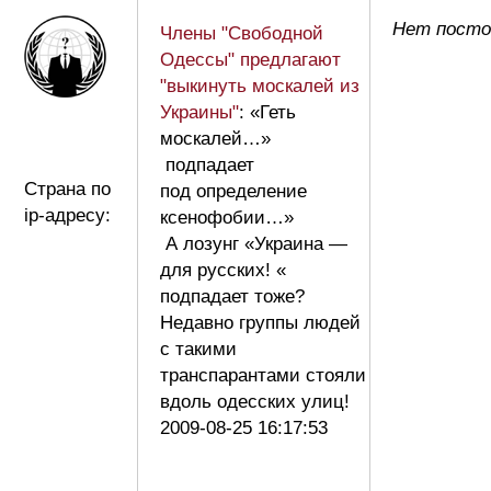
Нет постов
Члены "Свободной
Одессы" предлагают
"выкинуть москалей из
Украины"
: «Геть
москалей…»
подпадает
Страна по
под определение
ip-адресу:
ксенофобии…»
А лозунг «Украина —
для русских! «
подпадает тоже?
Недавно группы людей
с такими
транспарантами стояли
вдоль одесских улиц!
2009-08-25 16:17:53