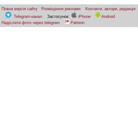
Повна версія сайту
Розміщення реклами
Контакти, автори, редакція
Telegram-канал
Застосунок:
iPhone
Android
Надіслати фото через telegram
Patreon