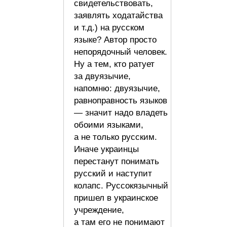
свидетельствовать,
заявлять ходатайства
и т.д.) на русском
языке? Автор просто
непорядочный человек.
Ну а тем, кто ратует
за двуязычие,
напомню: двуязычие,
равноправность языков
— значит надо владеть
обоими языками,
а не только русским.
Иначе украинцы
перестанут понимать
русский и наступит
колапс. Руссокязычный
пришел в украинское
учреждение,
а там его не понимают