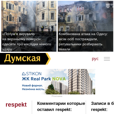
«Полум'я вирувало
Комбінована атака на Одесу:
на верхньому поверсі»:
вісім осіб постраждали,
одесити про наслідки нічного
рятувальники розбирають
удару
завали
рус
Реклама
Комментарии которые
Записи в 
respekt
оставил respekt:
respekt: