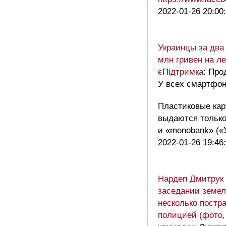
2022-01-26 20:00
Украинцы за два
млн гривен на л
єПідтримка
: Про
У всех смартфон
Пластиковые кар
выдаются только
и «monobank» («
2022-01-26 19:46
Нардеп Дмитрук 
заседании земел
несколько постр
полицией (фото,