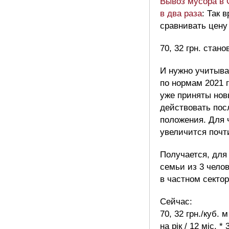
Вывоз мусора в 
в два раза
: Так 
сравнивать цену 
70, 32 грн. стано
И нужно учитыва
по нормам 2021 
уже приняты нов
действовать пос
положения. Для 
увеличится почт
Получается, для
семьи из 3 чело
в частном секто
Сейчас:
70, 32 грн./куб. м
на рік / 12 міс. *