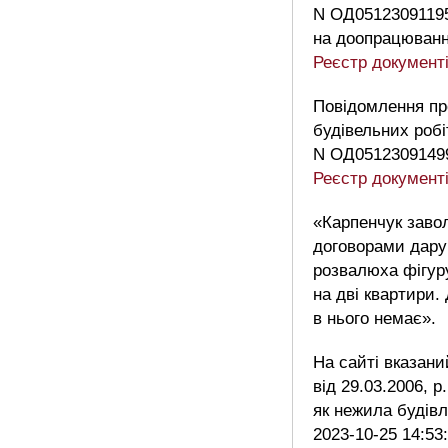
N ОД05123091195
на доопрацюванн
Реєстр докумен
Повідомлення пр
будівельних робі
N ОД0512309149
Реєстр докумен
«Карпенчук заво
договорами дару
розвалюха фігур
на дві квартири.
в нього немає».
На сайті вказани
від 29.03.2006, р
як нежила будів
2023-10-25 14:53