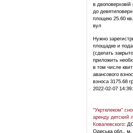
в двоповерховій
до девятиповерхо
площею 25.60 кв.
вул
Нужно зарегистр
площадке и пода
(сделать закрыт
приложить необ
в том числе кви
авансового взнос
взноса 3175.68 г
2022-02-07 14:39
"Укртелеком" сно
аренду детский 
Ковалевского
: 
Одеська обл., м.