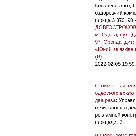
Ковалевського, б
оздоровчий комп
площа 3 370, 90 к
ДОВГОСТРОКОВА
м. Одеса, вул. Д
97. Оренда дитя
«Юний зв'язківец
(В)
2022-02-05 19:59
Стоимость аренд
одесского вокза
два раза
: Управ
отчиталось о де
рекламной конст
площади, 2.
В Одесі демонту