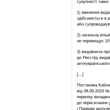
сукупності таких
1) ввезення вида
здійснюється в р
або супроводжув
2) загальна кільк
не перевищує 10 
3) видавнича пр
до Реєстру видав
антиукраїнського
[…]
Постанова Кабіне
від 08.09.2023 
переліку вкладен
до пересилання 
і Порядку вилуче