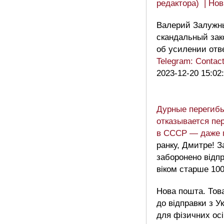
редактора) | Но
Валерий Залужн
скандальный зак
об усилении отв
Telegram: Conta
2023-12-20 15:02
Дурные перегибы
отказывается пе
в СССР — даже
ранку, Дмитре! 
заборонено відпр
віком старше 100
Нова пошта. Тов
до відправки з У
для фізичних ос