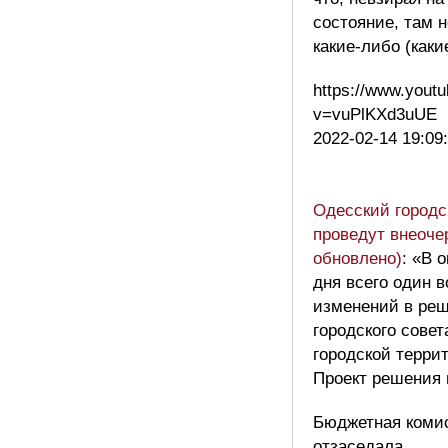
состояние, там 
какие-либо (каки
https://www.yout
v=vuPlKXd3uUE
2022-02-14 19:09
Одесский городс
проведут внеоче
обновлено)
: «В 
дня всего один 
изменений в реш
городского сове
городской терри
Проект решения 
Бюджетная комис
отзаседала.