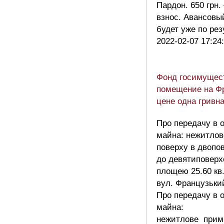
Пардон. 650 грн
взнос. Авансовы
будет уже по ре
2022-02-07 17:24
Фонд госимущест
помещение на Фр
цене одна гривн
Про передачу в о
майна: нежитлов
поверху в двопо
до девятиповерхо
площею 25.60 кв.
вул. Французьки
Про передачу в о
майна:
нежитлове примі