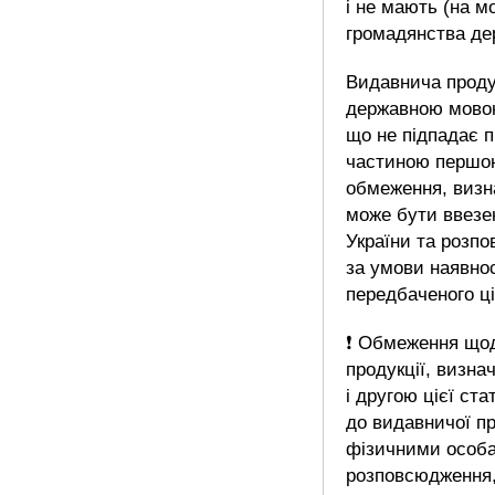
і не мають (на м
громадянства де
Видавнича проду
державною мовою
що не підпадає п
частиною першою 
обмеження, визн
може бути ввезе
України та розпо
за умови наявнос
передбаченого ц
❗ Обмеження щод
продукції, визн
і другою цієї ста
до видавничої пр
фізичними особа
розповсюдження,