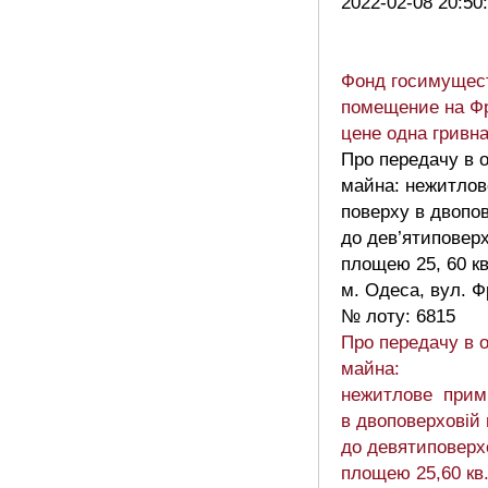
2022-02-08 20:50
Фонд госимущест
помещение на Фр
цене одна гривн
Про передачу в о
майна: нежитлов
поверху в двопо
до дев’ятиповерх
площею 25, 60 кв
м. Одеса, вул. 
№ лоту: 6815
Про передачу в о
майна:
нежитлове примі
в двоповерховій
до девятиповерхо
площею 25,60 кв.