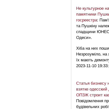
Не культурное н
памятники Пушки
госреестра
: Пам
та Пушкіну належ
спадщини ЮНЕСК
Одеси».
Хіба на них пош
Незрозуміло, на я
їх мають демонт
2023-11-10 19:33
Статья бизнесу 
взятке одесский
ОПЗЖ строит каф
Повідомлення пр
будівельних робі