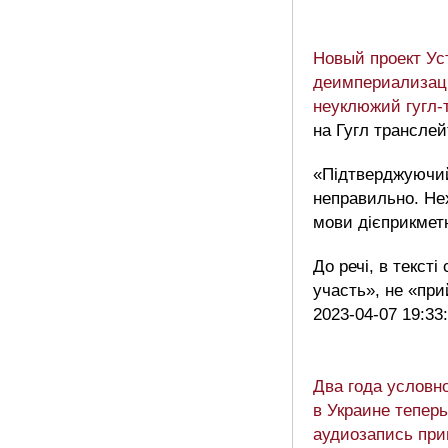
Новый проект Ус
деимпериализац
неуклюжий гугл-
на Гугл транслей
«Підтверджуючи
неправильно. Нех
мови дієприкметн
До речі, в тексті
участь», не «пр
2023-04-07 19:33
Два года условн
в Украине теперь
аудиозапись при