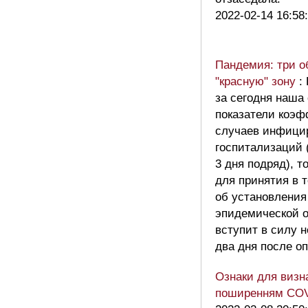
2022-02-14 16:58
Пандемия: три о
"красную" зону
:
за сегодня наша
показатели коэ
случаев инфицир
госпитализаций 
3 дня подряд), т
для принятия в 
об установления
эпидемической о
вступит в силу н
два дня после о
Ознаки для визна
поширенням COV