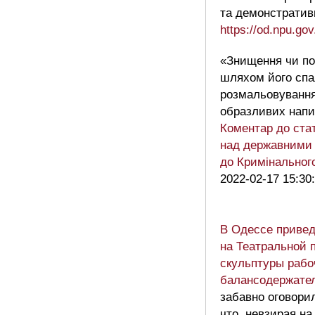
та демонстративн
https://od.npu.go
«Знищення чи п
шляхом його спа
розмальовування
образливих напи
Коментар до стат
над державними
до Кримінального
2022-02-17 15:30
В Одессе привед
на Театральной 
скульптуры рабо
балансодержате
забавно оговорил
что, невзирая н