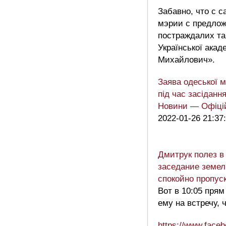
Забавно, что с 
мэрии с предло
постраждалих та
Української акад
Михайлович».
Заява одеської м
під час засіданн
Новини — Офіцій
2022-01-26 21:37
Дмитрук полез в 
заседание земел
спокойно пропус
Вот в 10:05 пря
ему на встречу, 
https://www.face