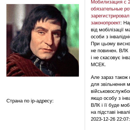
Мобилизация с 2
обязательные ро
зарегистрирова
законопроект
: На
від мобілізації 
особи з інвалідн
При цьому висно
не повинен. ВЛК
і не скасовує ін
МСЕК.
Але зараз також 
для звільнення м
військовослужбов
якщо особу з інв
Страна по ip-адресу:
ВЛК і її буде моб
на підставі інва
2023-12-26 22:07