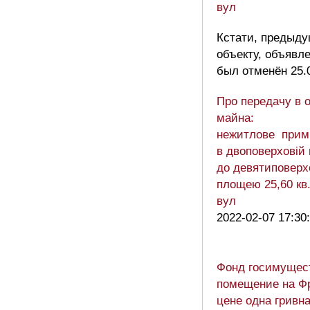
вул
Кстати, предыду
объекту, объявле
был отменён 25.0
Про передачу в о
майна:
нежитлове примі
в двоповерховій
до девятиповерхо
площею 25,60 кв.
вул
2022-02-07 17:30
Фонд госимущест
помещение на Фр
цене одна гривн