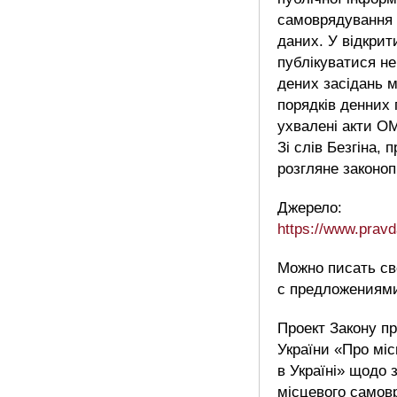
самоврядування 
даних. У відкри
публікуватися не
дених засідань м
порядків денних 
ухвалені акти ОМ
Зі слів Безгіна, 
розгляне законоп
Джерело:
https://www.prav
Можно писать с
с предложениями
Проект Закону пр
України «Про мі
в Україні» щодо 
місцевого самовр