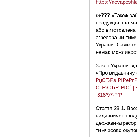
https://novaposh
👀❓❓❓ «Також за
продукція, що м
або виготовлена 
агресора чи тимч
України. Саме т
немає можливост
Закон України ві
«Про видавничу 
РџСЂРѕ РІРёРґР
СЃРїСЂР°РІСѓ | Р
318/97-Р’Р
Стаття 28-1. Вв
видавничої проду
держави-агресора
тимчасово окупов