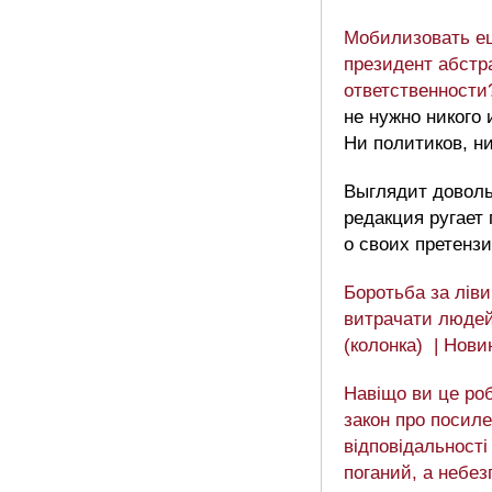
Мобилизовать ещ
президент абстр
ответственности?
не нужно никого
Ни политиков, н
Выглядит доволь
редакция ругает 
о своих претенз
Боротьба за ліви
витрачати люде
(колонка) | Нов
Навіщо ви це ро
закон про посиле
відповідальності
поганий, а небез