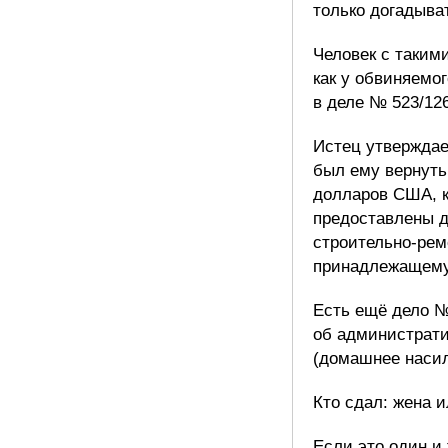
только догадыва
Человек с таким
как у обвиняемо
в деле № 523/126
Истец утверждае
был ему вернуть
долларов США, 
предоставлены д
строительно-рем
принадлежащему
Есть ещё дело №
об администрат
(домашнее насил
Кто сдал: жена 
Если это один и 