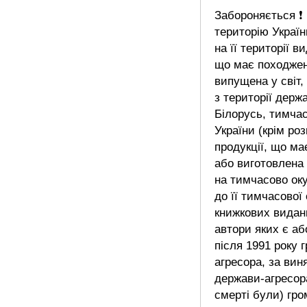
Забороняється 
територію Украї
на її території в
що має походжен
випущена у світ,
з території держ
Білорусь, тимчас
України (крім р
продукції, що м
або виготовлена 
на тимчасово оку
до її тимчасової 
книжкових видань
автори яких є аб
після 1991 року
агресора, за вин
держави-агресора
смерті були) гр