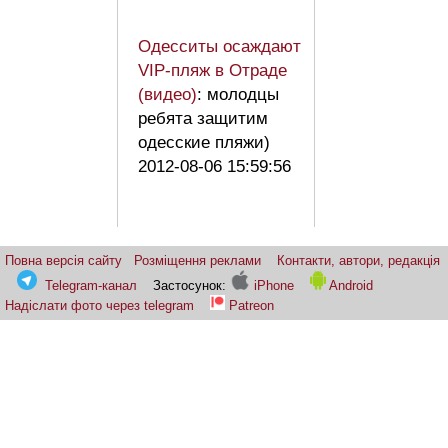
Одесситы осаждают
VIP-пляж в Отраде
(видео)
: молодцы
ребята защитим
одесские пляжи)
2012-08-06 15:59:56
Повна версія сайту
Розміщення реклами
Контакти, автори, редакція
Telegram-канал
Застосунок:
iPhone
Android
Надіслати фото через telegram
Patreon