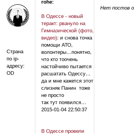
rohe:
Нет постов о
В Одессе - новый
теракт: рвануло на
Гимназической (фото,
видео)
: и снова точка
помощи АТО,
Страна
волонтеры…понятно,
по ip-
что кто тоочень
адресу:
настойчиво пытается
OD
расшатать Одессу…
да и мне кажется этот
слизняк Панин тоже
не просто
так тут появился…
2015-01-04 22:50:37
В Одессе провели