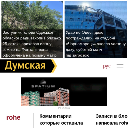
Заступник голови Одеської
Удар по Одесі: двоє
обласної ради захопив близько
постраждалих, на стадіоні
25 соток і приховав елітну
«Чорноморець» знесло частину
землю на Фонтані: вона
даху, суботній матч
оформлена на покійну матір
під загрозою
рус
Реклама
Комментарии
Записи в бло
rohe
которые оставила
написала roh