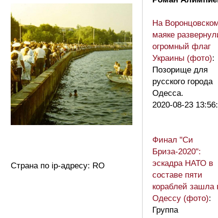
На Воронцовско
маяке развернул
огромный флаг
Украины (фото)
:
Позорище для
русского города
Одесса.
2020-08-23 13:56
Финал "Си
Бриза-2020":
эскадра НАТО в
Страна по ip-адресу: RO
составе пяти
кораблей зашла 
Одессу (фото)
:
Группа