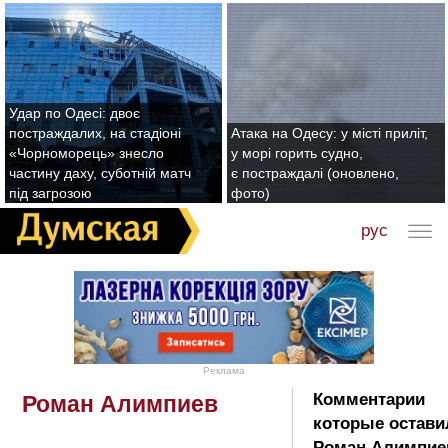
Удар по Одесі: двоє
постраждалих, на стадіоні
Атака на Одесу: у місті приліт,
«Чорноморець» знесло
у морі горить судно,
частину даху, суботній матч
є постраждалі (оновлено,
під загрозою
фото)
рус
Реклама
Комментарии
Роман Алимпиев
которые остави
Роман Алимпие