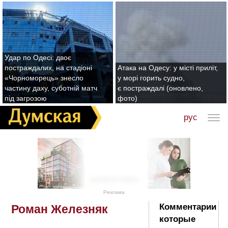
Удар по Одесі: двоє
постраждалих, на стадіоні
Атака на Одесу: у місті приліт,
«Чорноморець» знесло
у морі горить судно,
частину даху, суботній матч
є постраждалі (оновлено,
під загрозою
фото)
рус
Реклама
Комментарии
Роман Железняк
которые