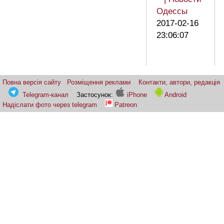
Одессы
2017-02-16
23:06:07
Повна версія сайту
Розміщення реклами
Контакти, автори, редакція
Telegram-канал
Застосунок:
iPhone
Android
Надіслати фото через telegram
Patreon