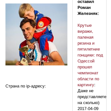
оставил
Роман
Железняк:
Крутые
виражи,
паленая
резина и
пятилетние
гонщики: под
Одессой
прошел
чемпионат
области по
картингу
:
Страна по ip-адресу:
Даже не
представляете
на сколько)
2017-04-09