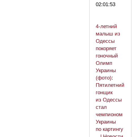
02:01:53
4-летний
малыш из
Одессы
покоряет
гоночный
Олимп
Украины
(фото)
:
Пятилетний
гонщик
из Одессы
стал
чемпионом
Украины
по картингу
| Новости