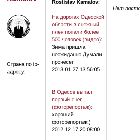
Rostislav Kamalov:
Нет посто
На дорогах Одесской
области в снежный
плен попали более
500 человек (видео)
:
Зима пришла
неожиданно.Думали,
пронесет
Страна по ip-
2013-01-27 13:56:05
адресу:
В Одессе выпал
первый снег
(фоторепортаж)
:
хороший
фоторепортаж;)
2012-12-17 20:08:00