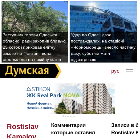
Заступник голови Одеської
Удар по Одесі: двоє
обласної ради захопив близько
постраждалих, на стадіоні
25 соток і приховав елітну
«Чорноморець» знесло частину
землю на Фонтані: вона
даху, суботній матч
оформлена на покійну матір
під загрозою
рус
Реклама
Комментарии
Записи в 
Rostislav
которые оставил
Rostislav 
Kamalov