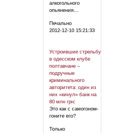
алкогольного
опьянения…
Печально
2012-12-10 15:21:33
Устроившие стрельбу
в одесском клубе
полтавчане –
подручные
криминального
авторитета: один из
них «кинул» банк на
80 млн грн
:
Это как с самогоном-
гоните его?
Только