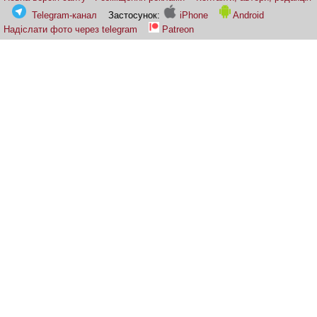
Telegram-канал
Застосунок:
iPhone
Android
Надіслати фото через telegram
Patreon