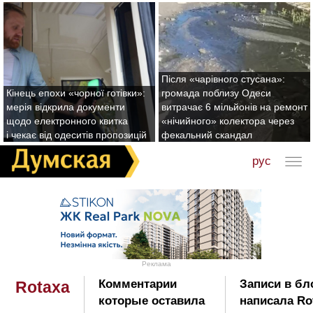
Після «чарівного стусана»:
Кінець епохи «чорної готівки»:
громада поблизу Одеси
мерія відкрила документи
витрачає 6 мільйонів на ремонт
щодо електронного квитка
«нічийного» колектора через
і чекає від одеситів пропозицій
фекальний скандал
рус
Реклама
Комментарии
Записи в бл
Rotaxa
которые оставила
написала Ro