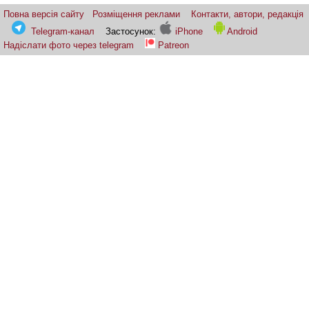
Повна версія сайту
Розміщення реклами
Контакти, автори, редакція
Telegram-канал
Застосунок:
iPhone
Android
Надіслати фото через telegram
Patreon