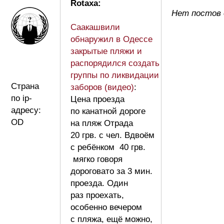
Rotaxa:
Нет постов 
Саакашвили
обнаружил в Одессе
закрытые пляжи и
распорядился создать
группы по ликвидации
Страна
заборов (видео)
:
по ip-
Цена проезда
адресу:
по канатной дороге
OD
на пляж Отрада
20 грв. с чел. Вдвоём
с ребёнком 40 грв.
мягко говоря
дороговато за 3 мин.
проезда. Один
раз проехать,
особенно вечером
с пляжа, ещё можно,