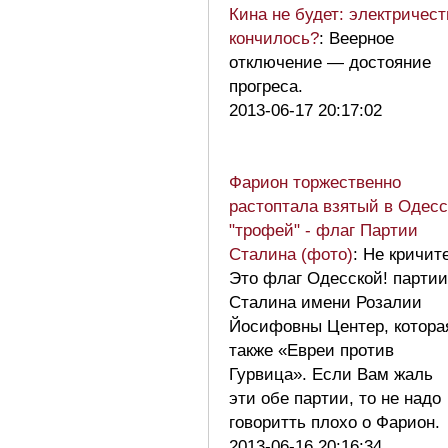
Кина не будет: электричест
кончилось?
: Веерное
отключение — достояние
прогреса.
2013-06-17 20:17:02
Фарион торжественно
растоптала взятый в Одес
"трофей" - флаг Партии
Сталина (фото)
: Не кричит
Это флаг Одесской! партии
Сталина имени Розалии
Йосифовны Центер, котора
также «Евреи против
Гурвица». Если Вам жаль
эти обе партии, то не надо
говоритть плохо о Фарион
2013-06-16 20:16:34