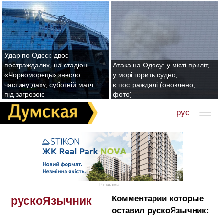
Удар по Одесі: двоє
постраждалих, на стадіоні
Атака на Одесу: у місті приліт,
«Чорноморець» знесло
у морі горить судно,
частину даху, суботній матч
є постраждалі (оновлено,
під загрозою
фото)
рус
Реклама
Комментарии которые
рускоЯзычник
оставил рускоЯзычник: