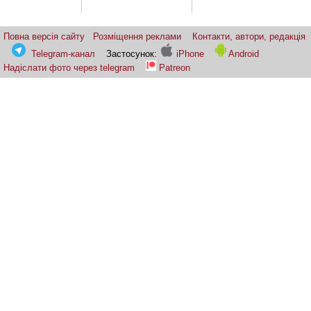
Повна версія сайту
Розміщення реклами
Контакти, автори, редакція
Telegram-канал
Застосунок:
iPhone
Android
Надіслати фото через telegram
Patreon