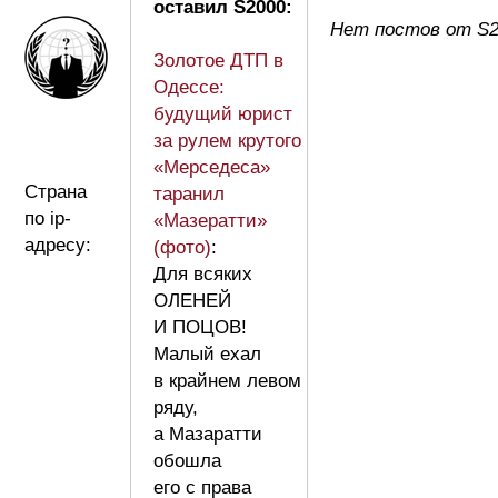
оставил S2000:
Нет постов от S2
Золотое ДТП в
Одессе:
будущий юрист
за рулем крутого
«Мерседеса»
Страна
таранил
по ip-
«Мазератти»
адресу:
(фото)
:
Для всяких
ОЛЕНЕЙ
И ПОЦОВ!
Малый ехал
в крайнем левом
ряду,
а Мазаратти
обошла
его с права