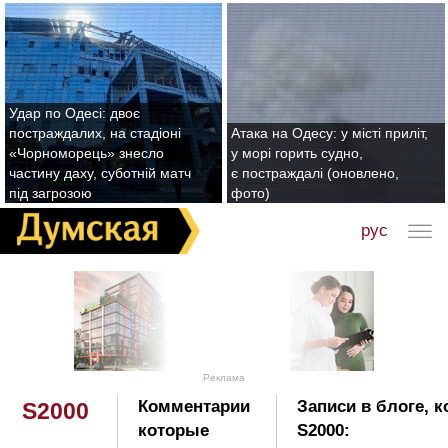
Удар по Одесі: двоє
постраждалих, на стадіоні
Атака на Одесу: у місті приліт,
«Чорноморець» знесло
у морі горить судно,
частину даху, суботній матч
є постраждалі (оновлено,
під загрозою
фото)
рус
Реклама
Комментарии
Записи в блоге, 
S2000
которые
S2000: