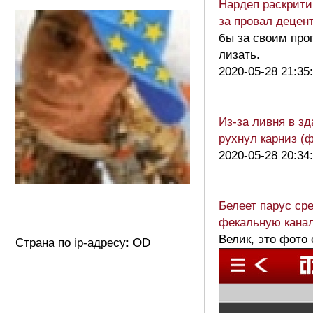
Нардеп раскрити
за провал децен
бы за своим про
лизать.
2020-05-28 21:35
Из-за ливня в з
рухнул карниз (
2020-05-28 20:34
Белеет парус ср
фекальную канал
Велик, это фото 
Страна по ip-адресу: OD