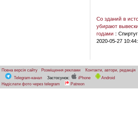
Со зданий в ист
убирают вывески
годами
: Спиртуг
2020-05-27 10:44
Повна версія сайту
Розміщення реклами
Контакти, автори, редакція
Telegram-канал
Застосунок:
iPhone
Android
Надіслати фото через telegram
Patreon