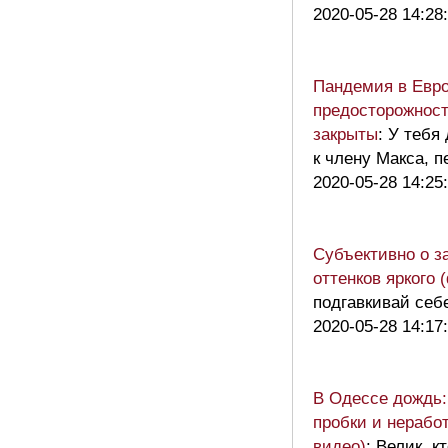
2020-05-28 14:28
Пандемия в Евр
предосторожност
закрыты
: У тебя
к члену Макса, 
2020-05-28 14:25
Субъективно о з
оттенков яркого 
подгавкивай себ
2020-05-28 14:17
В Одессе дождь:
пробки и нерабо
видео)
: Велик, к