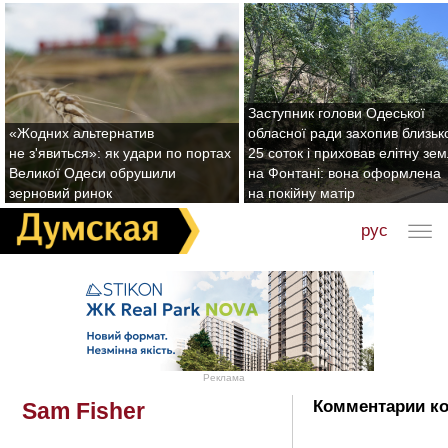
Заступник голови Одеської
«Жодних альтернатив
обласної ради захопив близьк
не з'явиться»: як удари по портах
25 соток і приховав елітну зе
Великої Одеси обрушили
на Фонтані: вона оформлена
зерновий ринок
на покійну матір
рус
Реклама
Комментарии ко
Sam Fisher