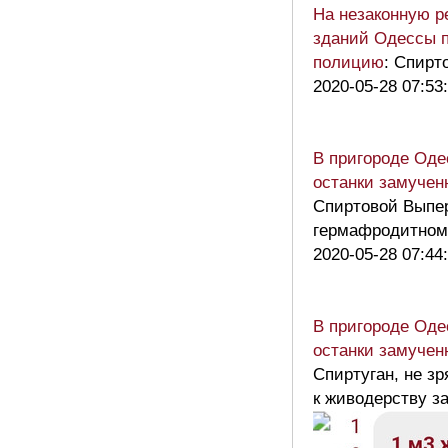
На незаконную р
зданий Одессы п
полицию
: Спирт
2020-05-28 07:53
В пригороде Оде
останки замучен
Спиртовой Выпер
гермафродитном
2020-05-28 07:44
В пригороде Оде
останки замучен
Спиртуган, не зр
к живодерству 