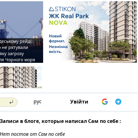
деському рейді:
o не рятували
 яку загрозу
для Чорного моря
рус
Увійти
Записи в блоге, которые написал Сам по себе :
Нет постов от Сам по себе