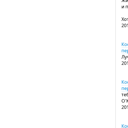
Жи
и 
Хо
20
Ко
пе
Лу
20
Ко
пе
те
О'
20
Ко