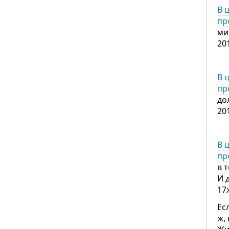
В 
пр
ми
20
В 
пр
до
20
В 
пр
в 
И 
17
Ес
ж,