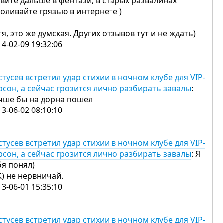
вите дальше в фентази, в старых развалинах
поливайте грязью в интернете )
тя, это же думская. Других отзывов тут и не ждать)
14-02-09 19:32:06
стусев встретил удар стихии в ночном клубе для VIP-
рсон, а сейчас грозится лично разбирать завалы
:
чше бы на дорна пошел
13-06-02 08:10:10
стусев встретил удар стихии в ночном клубе для VIP-
рсон, а сейчас грозится лично разбирать завалы
: Я
бя понял)
К) не нервничай.
13-06-01 15:35:10
стусев встретил удар стихии в ночном клубе для VIP-