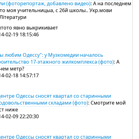
ли (фоторепортаж, добавлено видео)
: А на последнем
то моя учительницыа, с 26й школы.. Укр.мови
 Лiтератури
чтото явно выкрикивает
14-02-19 18:15:46
ы любим Одессу": у Музкомедии началось
роительство 17-этажного жилкомплекса (фото)
: А
чем метр?
14-02-18 14:57:17
центре Одессы сносят квартал со старинными
одовольственными складами (фото)
: Смотрите мой
ст ниже
14-02-09 22:20:30
центре Одессы сносят квартал со старинными