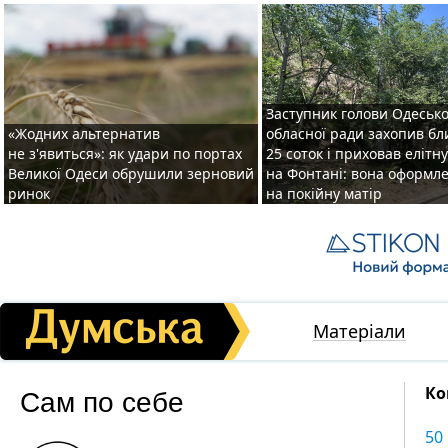
Заступник голови Одесько
«Жодних альтернатив
обласної ради захопив бл
не з'явиться»: як удари по портах
25 соток і приховав елітн
Великої Одеси обрушили зерновий
на Фонтані: вона оформл
ринок
на покійну матір
Матеріали
Сам по себе
Ко
50