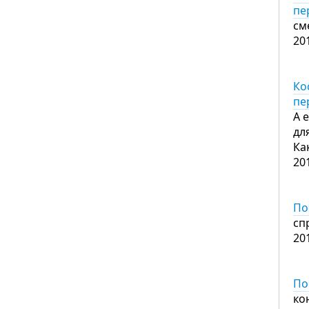
пе
см
20
Ко
пе
А е
дл
Ка
20
По
сп
20
По
ко