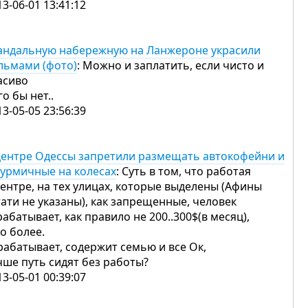
13-06-01 13:41:12
андальную набережную на Ланжероне украсили
льмами (фото)
: Можно и заплатить, если чисто и
асиво
го бы нет..
13-05-05 23:56:39
центре Одессы запретили размещать автокофейни и
урмичные на колесах
: Суть в том, что работая
центре, на тех улицах, которые выделены (Афины
тати не указаны), как запрещенные, человек
рабатывает, как правило не 200..300$(в месяц),
по более.
рабатывает, содержит семью и все Ок,
чше путь сидят без работы?
13-05-01 00:39:07