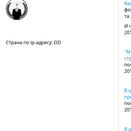
би
фо
та
И 
20
Страна по ip-адресу: OD
"М
ст
по
20
В 
пр
по
20
В 