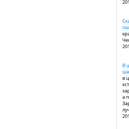
20
Ск
па
кр
Че
20
В 
ша
в 
кс
за
а 
За
лу
20