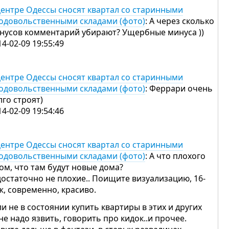
центре Одессы сносят квартал со старинными
одовольственными складами (фото)
: А через сколько
нусов комментарий убирают? Ущербные минуса ))
14-02-09 19:55:49
центре Одессы сносят квартал со старинными
одовольственными складами (фото)
: Феррари очень
лго строят)
14-02-09 19:54:46
центре Одессы сносят квартал со старинными
одовольственными складами (фото)
: А что плохого
том, что там будут новые дома?
достаточно не плохие.. Поищите визуализацию, 16-
ж, современно, красиво.
ли не в состоянии купить квартиры в этих и других
 не надо язвить, говорить про кидок..и прочее.