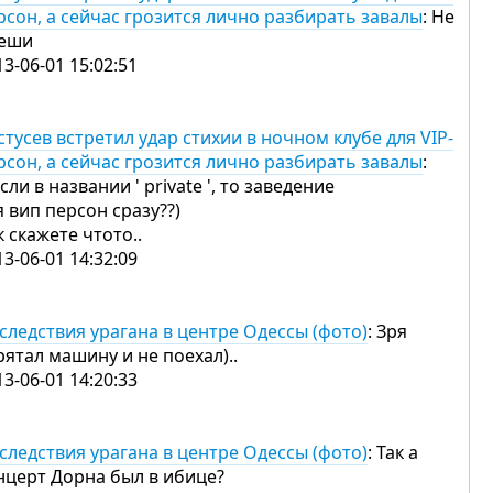
рсон, а сейчас грозится лично разбирать завалы
: Не
еши
13-06-01 15:02:51
стусев встретил удар стихии в ночном клубе для VIP-
рсон, а сейчас грозится лично разбирать завалы
:
сли в названии ' private ', то заведение
я вип персон сразу??)
к скажете чтото..
13-06-01 14:32:09
следствия урагана в центре Одессы (фото)
: Зря
рятал машину и не поехал)..
13-06-01 14:20:33
следствия урагана в центре Одессы (фото)
: Так а
нцерт Дорна был в ибице?