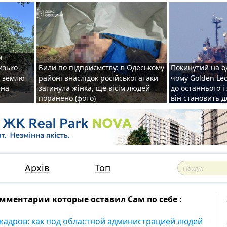
ї
изько
Били по підприємству: в Одеському
Покинутий на о
у землю
районі внаслідок російської атаки
чому Golden Le
ена
загинула жінка, ще вісім людей
до останнього і
поранено (фото)
він становить 
Архів
Топ
мментарии которые оставил Сам по себе :
 кадров: как под областной администрацией людей