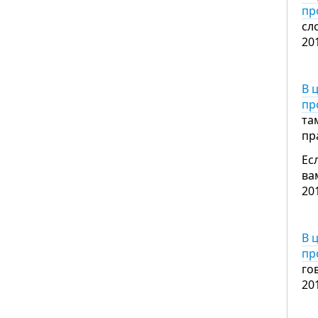
пр
сл
20
В 
пр
та
пр
Ес
в
20
В 
пр
го
20