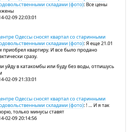
одовольственными складами (фото)
: Все цены
ожены
14-02-09 22:03:01
центре Одессы сносят квартал со старинными
одовольственными складами (фото)
: Я еще 21.01
м приобрел квартиру. И все было продано
актически сразу.
ли уйду в катакомбы или буду без воды, отпишусь
ам
14-02-09 21:33:01
центре Одессы сносят квартал со старинными
одовольственными складами (фото)
: ! … И я так
ворю, только минусы ставят
14-02-09 20:14:56