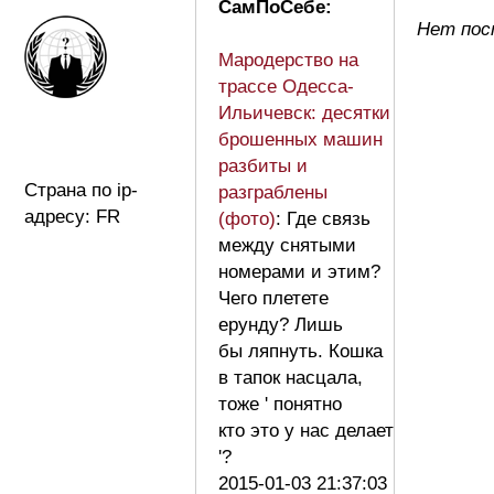
СамПоСебе:
Нет пос
Мародерство на
трассе Одесса-
Ильичевск: десятки
брошенных машин
разбиты и
Страна по ip-
разграблены
адресу: FR
(фото)
: Где связь
между снятыми
номерами и этим?
Чего плетете
ерунду? Лишь
бы ляпнуть. Кошка
в тапок насцала,
тоже ' понятно
кто это у нас делает
'?
2015-01-03 21:37:03