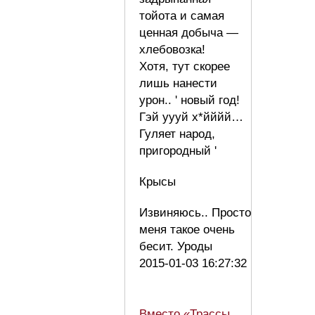
тойота и самая
ценная добыча —
хлебовозка!
Хотя, тут скорее
лишь нанести
урон.. ' новый год!
Гэй уууй х*йййй…
Гуляет народ,
пригородный '
Крысы
Извиняюсь.. Просто
меня такое очень
бесит. Уроды
2015-01-03 16:27:32
Вместо «Трассы