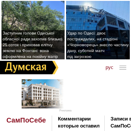
Заступник голови Одеської
Удар по Одесі: двоє
обласної ради захопив близько
постраждалих, на стадіоні
25 соток і приховав елітну
«Чорноморець» знесло частину
землю на Фонтані: вона
даху, суботній матч
оформлена на покійну матір
під загрозою
рус
Реклама
Комментарии
Записи 
СамПоСебе
которые оставил
СамПоС