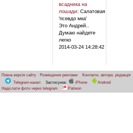
всадника на
лошади
: Салатовая
'псевдо мка'
Это Андрей..
Думаю найдете
легко
2014-03-24 14:28:42
Повна версія сайту
Розміщення реклами
Контакти, автори, редакція
Telegram-канал
Застосунок:
iPhone
Android
Надіслати фото через telegram
Patreon