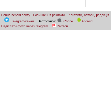
Повна версія сайту
Розміщення реклами
Контакти, автори, редакція
Telegram-канал
Застосунок:
iPhone
Android
Надіслати фото через telegram
Patreon