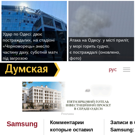
Удар по Одесі: двоє
постраждалих, на стадіоні
Атака на Одесу: у місті приліт,
«Чорноморець» знесло
у морі горить судно,
частину даху, суботній матч
є постраждалі (оновлено,
під загрозою
фото)
рус
Реклама
Комментарии
Записи в 
Samsung
которые оставил
Samsung: