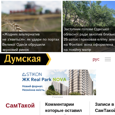
Заступник голови Одеської
«Жодних альтернатив
обласної ради захопив близьк
не з'явиться»: як удари по портах
25 соток і приховав елітну зе
Великої Одеси обрушили
на Фонтані: вона оформлена
зерновий ринок
на покійну матір
рус
Реклама
Комментарии
Записи в
СамТакой
которые оставил
СамТако