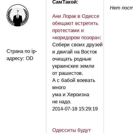
СамТакой:
Нет пост
Ани Лорак в Одессе
обещают встретить
протестами и
«коридором позора»
:
Собери своих друзей
Страна по ip-
и двигай на Восток
адресу: OD
очищать родные
украинские земли
от рашистов.
А с бабой воевать
много
ума и Хероизна
не надо.
2014-07-18 15:29:19
Одесситы будут