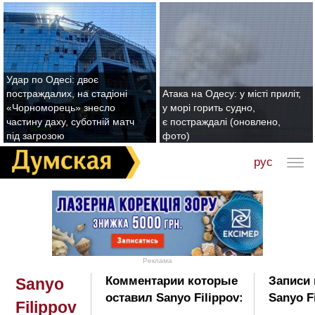
Удар по Одесі: двоє
постраждалих, на стадіоні
Атака на Одесу: у місті приліт,
«Чорноморець» знесло
у морі горить судно,
частину даху, суботній матч
є постраждалі (оновлено,
під загрозою
фото)
рус
Реклама
Комментарии которые
Записи 
Sanyo
оставил Sanyo Filippov:
Sanyo F
Filippov