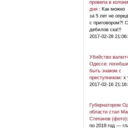
провела в колон
дня
: Как можно
за 5 лет не опре
с приговором?! 
дебилов ска!!!
2017-02-28 21:06
Убийство валютч
Одессе: погибши
быть знаком с
преступником
: х
2017-02-16 21:16
Губернатором О
области стал Ма
Степанов (фото)
по 2019 год — гл