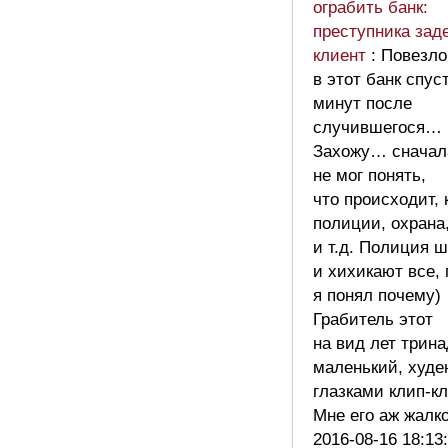
ограбить банк:
преступника зад
клиент
: Повезло
в этот банк спус
минут после
случившегося…
Захожу… сначал
не мог понять,
что происходит, 
полиции, охран
и т.д. Полиция 
и хихикают все,
я понял почему)
Грабитель этот
на вид лет трина
маленький, худе
глазками клип-кл
Мне его аж жалк
2016-08-16 18:13