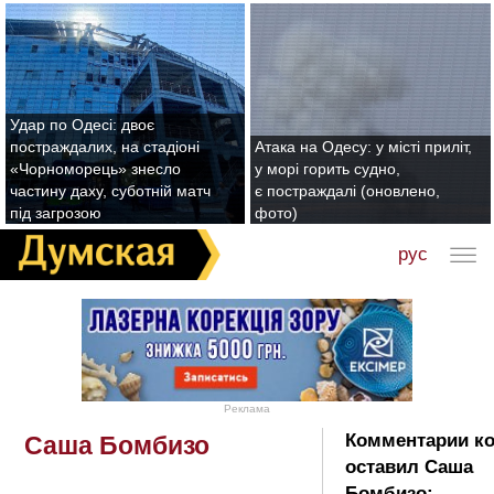
Удар по Одесі: двоє
постраждалих, на стадіоні
Атака на Одесу: у місті приліт,
«Чорноморець» знесло
у морі горить судно,
частину даху, суботній матч
є постраждалі (оновлено,
під загрозою
фото)
рус
Реклама
Комментарии к
Саша Бомбизо
оставил Саша
Бомбизо: