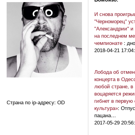
И снова проигрыш
"Черноморец" ус
"Александрии" и
на последнем ме
чемпионате
: дн
2018-04-21 17:04
Лобода об отмен
концерта в Одес
любой стране, в
воцаряется режи
гибнет в первую
Страна по ip-адресу: OD
культура»
: Отпу
пацана…
2017-05-29 20:56