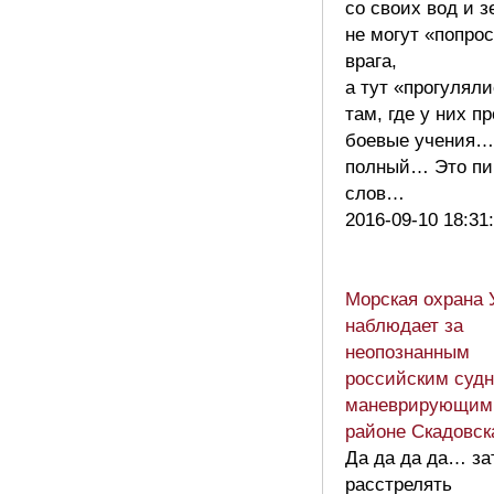
со своих вод и 
не могут «попро
врага,
а тут «прогулял
там, где у них п
боевые учения…
полный… Это п
слов…
2016-09-10 18:31
Морская охрана 
наблюдает за
неопознанным
российским судн
маневрирующим
районе Скадовск
Да да да да… за
расстрелять