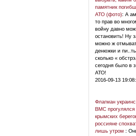
памятник погиб
АТО (фото)
: А а
то прав во много
войну давно мо
остановить! Ну з
можно ж отмыва
денюжки и пи..ть
сколько « обстр
сегодня было в 
АТО!
2016-09-13 19:08
Флагман украинс
ВМС прогулялся
крымских берего
россияне спохва
лишь утром
: Он