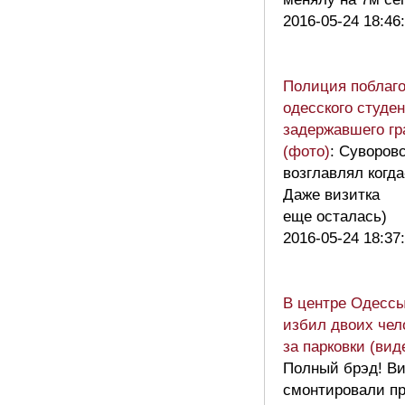
2016-05-24 18:46
Полиция поблаг
одесского студен
задержавшего гр
(фото)
: Суворов
возглавлял когда
Даже визитка
еще осталась)
2016-05-24 18:37
В центре Одессы
избил двоих чел
за парковки (вид
Полный брэд! В
смонтировали п