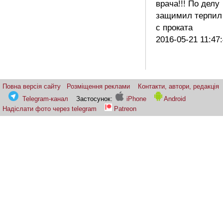
врача!!! По делу
защимил терпил
с проката
2016-05-21 11:47
Повна версія сайту
Розміщення реклами
Контакти, автори, редакція
Telegram-канал
Застосунок:
iPhone
Android
Надіслати фото через telegram
Patreon