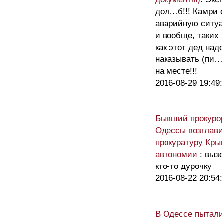
дол…б!!! Камри 
аварийную ситу
и вообще, таких 
как этот дед над
наказывать (пи…
на месте!!!
2016-08-29 19:49
Бывший прокуро
Одессы возглав
прокуратуру Кры
автономии
: выз
кто-то дурочку
2016-08-22 20:54
В Одессе пытал