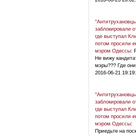
"Антитрухановцы
заблокировали о
где выступал Кли
потом просили е
мэром Одессы
: 
Не вижу кандита
мэры??? Где он
2016-06-21 19:19
"Антитрухановцы
заблокировали о
где выступал Кли
потом просили е
мэром Одессы
:
Приедьте на поск