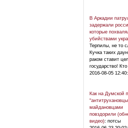
В Аркадии патру
задержали росси
которые похваля
убийствами укр
Терпилы, не то 
Кучка таких дау
раком ставит це
государство! Кт
2016-08-05 12:40
Как на Думской
"антитрухановцы
майдановцами
повздорили (обн
видео)
: потсы
2016-06-23 20:02