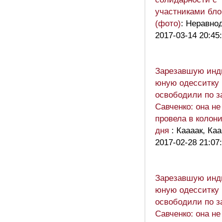
участниками бл
(фото)
: Неравн
2017-03-14 20:45
Зарезавшую инд
юную одесситку
освободили по з
Савченко: она не
провела в колон
дня
: Каааак, Каа
2017-02-28 21:07
Зарезавшую инд
юную одесситку
освободили по з
Савченко: она не