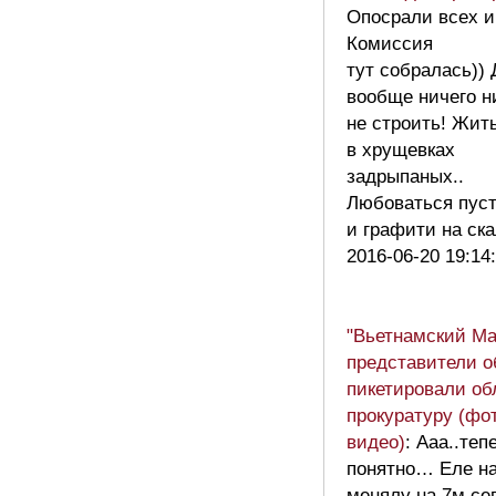
Опосрали всех и 
Комиссия
тут собралась))
вообще ничего н
не строить! Жит
в хрущевках
задрыпаных..
Любоваться пус
и графити на с
2016-06-20 19:14
"Вьетнамский Ма
представители 
пикетировали о
прокуратуру (фо
видео)
: Ааа..теп
понятно… Еле н
менялу на 7м сег