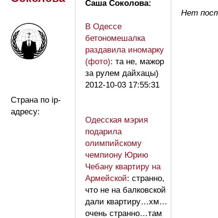
Саша Соколова:
Нет пост
В Одессе
бетономешалка
раздавила иномарку
(фото)
: та не, мажор
за рулем дайхацы)
2012-10-03 17:55:31
Страна по ip-
адресу:
Одесская мэрия
подарила
олимпийскому
чемпиону Юрию
Чебану квартиру на
Армейской
: странно,
что не на балковской
дали квартиру…хм…
очень странно…там