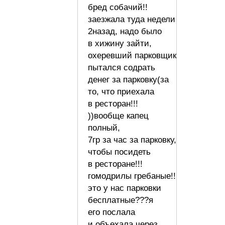
бред собачий!!
заезжала туда недели
2назад, надо было
в хижину зайти,
охеревший парковщик
пытался содрать
денег за парковку(за
то, что приехала
в ресторан!!!
))вообще капец
полный,
7гр за час за парковку,
чтобы посидеть
в ресторане!!!
гомодрилы гребаные!!
это у нас парковки
бесплатные???я
его послала
и объехала через