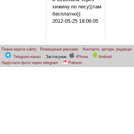
хижину по лесу))там
бесплатно))
2012-05-25 18:06:05
Повна версія сайту
Розміщення реклами
Контакти, автори, редакція
Telegram-канал
Застосунок:
iPhone
Android
Надіслати фото через telegram
Patreon