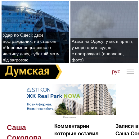
Удар по Одесі: двоє
постраждалих, на стадіоні
Атака на Одесу: у місті приліт,
«Чорноморець» знесло
у морі горить судно,
частину даху, суботній матч
є постраждалі (оновлено,
під загрозою
фото)
рус
Реклама
Комментарии
Записи в
Саша
которые оставил
Саша Со
Соколова