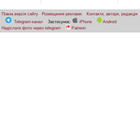
Повна версія сайту
Розміщення реклами
Контакти, автори, редакція
Telegram-канал
Застосунок:
iPhone
Android
Надіслати фото через telegram
Patreon