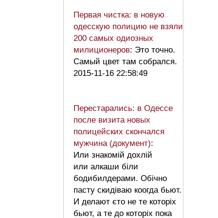
Первая чистка: в новую
одесскую полицию не взяли
200 самых одиозных
милиционеров
: Это точно.
Самый цвет там собрался.
2015-11-16 22:58:49
Перестарались: в Одессе
после визита новых
полицейских скончался
мужчина (документ)
:
Или знакомій дохлій
или алкаши біли
бодибилдерами. Обічно
пасту скидіваю коогда бьют.
И делают єто не те которіх
бьют, а те до которіх пока