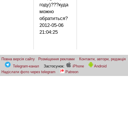
году)???куда
можно
обратиться?
2012-05-06
21:04:25
Повна версія сайту
Розміщення реклами
Контакти, автори, редакція
Telegram-канал
Застосунок:
iPhone
Android
Надіслати фото через telegram
Patreon