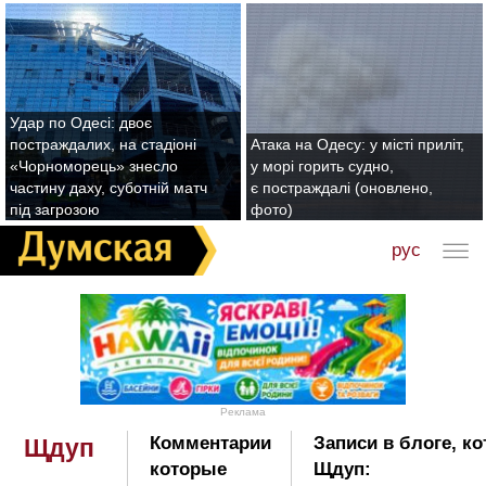
Удар по Одесі: двоє
постраждалих, на стадіоні
Атака на Одесу: у місті приліт,
«Чорноморець» знесло
у морі горить судно,
частину даху, суботній матч
є постраждалі (оновлено,
під загрозою
фото)
рус
Реклама
Комментарии
Записи в блоге, к
Щдуп
которые
Щдуп: