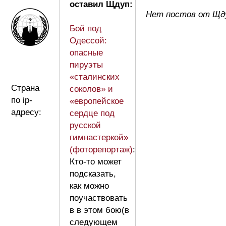
оставил Щдуп:
Нет постов от Щд
Бой под
Одессой:
опасные
пируэты
«сталинских
Страна
соколов» и
по ip-
«европейское
адресу:
сердце под
русской
гимнастеркой»
(фоторепортаж)
:
Кто-то может
подсказать,
как можно
поучаствовать
в в этом бою(в
следующем