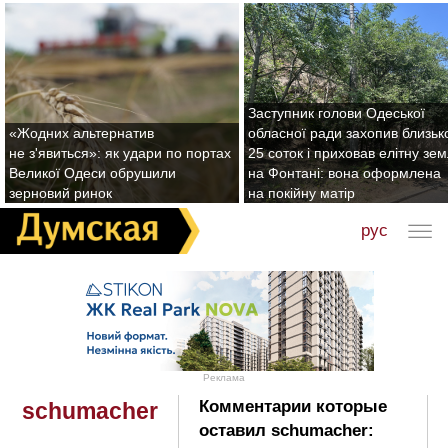
Заступник голови Одеської
«Жодних альтернатив
обласної ради захопив близьк
не з'явиться»: як удари по портах
25 соток і приховав елітну зе
Великої Одеси обрушили
на Фонтані: вона оформлена
зерновий ринок
на покійну матір
рус
Реклама
Комментарии которые
schumacher
оставил schumacher: