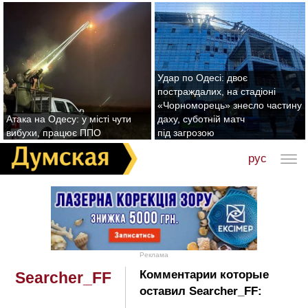
Удар по Одесі: двоє
постраждалих, на стадіоні
«Чорноморець» знесло частину
Атака на Одесу: у місті чути
даху, суботній матч
вибухи, працює ППО
під загрозою
рус
Реклама
Комментарии которые
Searcher_FF
оставил Searcher_FF: