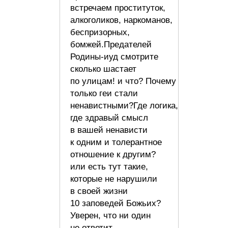
встречаем проституток,
алкоголиков, наркоманов,
беспризорных,
бомжей.Предателей
Родины-иуд смотрите
сколько шастает
по улицам! и что? Почему
только геи стали
ненавистными?Где логика,
где здравый смысл
в вашей ненависти
к одним и толерантное
отношение к другим?
или есть тут такие,
которые не нарушили
в своей жизни
10 заповедей Божьих?
Уверен, что ни один
не ответит