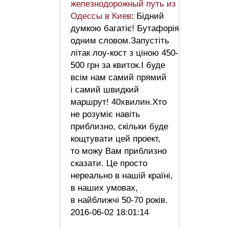
железнодорожный путь из
Одессы в Киев
: Бідний
думкою багатіє! Бутафорія
одним словом.Запустіть
літак лоу-кост з ціною 450-
500 грн за квиток.І буде
всім нам самий прямий
і самий швидкий
маршрут! 40хвилин.Хто
не розуміє навіть
приблизно, скільки буде
кощтувати цей проект,
то можу Вам приблизно
сказати. Це просто
нереально в нашій країні,
в наших умовах,
в найближчі 50-70 років.
2016-06-02 18:01:14