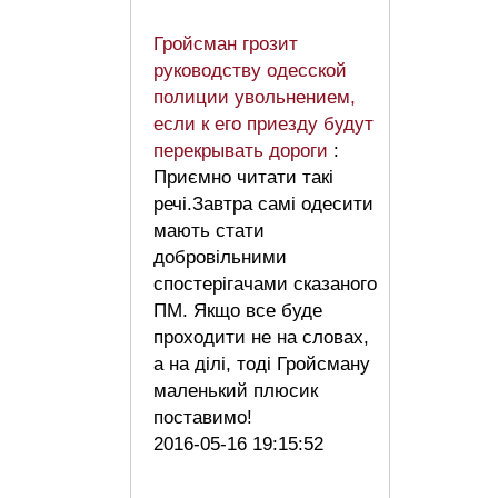
Гройсман грозит
руководству одесской
полиции увольнением,
если к его приезду будут
перекрывать дороги
:
Приємно читати такі
речі.Завтра самі одесити
мають стати
добровільними
спостерігачами сказаного
ПМ. Якщо все буде
проходити не на словах,
а на ділі, тоді Гройсману
маленький плюсик
поставимо!
2016-05-16 19:15:52