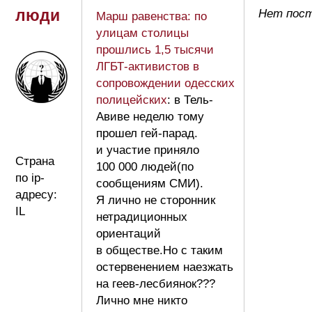
люди
Нет пост
Марш равенства: по
улицам столицы
прошлись 1,5 тысячи
ЛГБТ-активистов в
сопровождении одесских
полицейских
: в Тель-
Авиве неделю тому
прошел гей-парад.
и участие приняло
Страна
100 000 людей(по
по ip-
сообщениям СМИ).
адресу:
Я лично не сторонник
IL
нетрадиционных
ориентаций
в обществе.Но с таким
остервенением наезжать
на геев-лесбиянок???
Лично мне никто