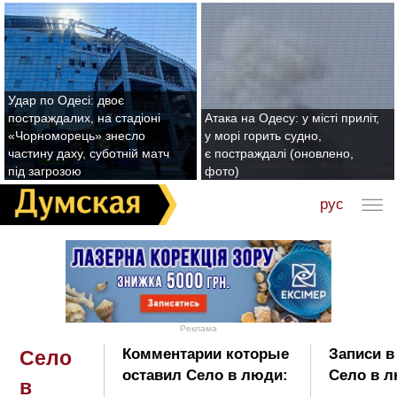
Удар по Одесі: двоє
постраждалих, на стадіоні
Атака на Одесу: у місті приліт,
«Чорноморець» знесло
у морі горить судно,
частину даху, суботній матч
є постраждалі (оновлено,
під загрозою
фото)
рус
Реклама
Комментарии которые
Записи в
Село
оставил Село в люди:
Село в л
в