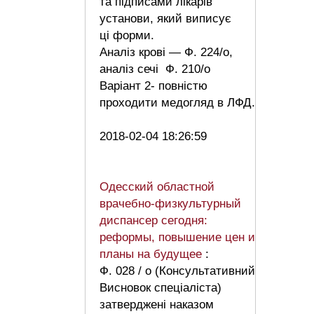
та підписами лікарів
установи, який виписує
ці форми.
Аналіз крові — Ф. 224/о,
аналіз сечі Ф. 210/о
Варіант 2- повністю
проходити медогляд в ЛФД.
2018-02-04 18:26:59
Одесский областной
врачебно-физкультурный
диспансер сегодня:
реформы, повышение цен и
планы на будущее
:
Ф. 028 / о (Консультативний
Висновок спеціаліста)
затверджені наказом