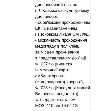
диспансерний нагляд
в Лікарсько фізкультурному
диспансері:
- обов'язкове проходженням
ЕКГ з навантаженням
і висновком лікаря СМ ЛФД.
- можливість проходження
медогляду в поліклініці
за місцем проживання
з представленням до ЛФД:
Ф. 027 / о (виписка
Із медичної карти
амбулаторного
(стаціонарного) хворого),
Ф. 028 / о (Консультативний
Висновок спеціаліста)
затверджені наказом
МОЗ 110 від 14.02.12г,