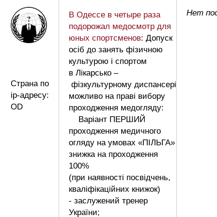
Нет по
В Одессе в четыре раза
подорожал медосмотр для
юных спортсменов
: Допуск
осіб до занять фізичною
культурою і спортом
в Лікарсько –
Страна по
фізкультурному диспансері
ip-адресу:
можливо на праві вибору
OD
проходження медогляду:
Варіант ПЕРШИЙ
проходження медичного
огляду на умовах «ПІЛЬГА»
знижка на проходження
100%
(при наявності посвідчень,
кваліфікаційних книжок)
- заслужений тренер
України;