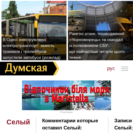
Ракетні атаки, пошкоджений
В Одесі знеструмлено
«Чорноморець» та скандал
електротранспорт: замість
із полковником СБУ:
трамваїв і тролейбусів
що найчастіше читали цього
запустили автобуси (розклад)
тижня
рус
Реклама
Комментарии которые
Записи
Селый
оставил Селый:
Селый: