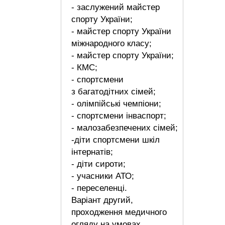
- заслужений майстер
спорту України;
- майстер спорту України
міжнародного класу;
- майстер спорту України;
- КМС;
- спортсмени
з багатодітних сімей;
- олімпійські чемпіони;
- спортсмени інваспорт;
- малозабезпечених сімей;
-діти спортсмени шкіл
інтернатів;
- діти сироти;
- учасники АТО;
- переселенці.
Варіант другий,
проходження медичного
огляду на умовах