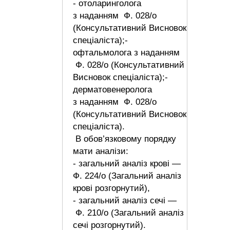
- отоларинголога
з наданням Ф. 028/о
(Консультативний Висновок
спеціаліста);-
офтальмолога з наданням
Ф. 028/о (Консультативний
Висновок спеціаліста);-
дерматовенеролога
з наданням Ф. 028/о
(Консультативний Висновок
спеціаліста).
В обов’язковому порядку
мати аналізи:
- загальний аналіз крові —
Ф. 224/о (Загальний аналіз
крові розгорнутий),
- загальний аналіз сечі —
Ф. 210/о (Загальний аналіз
сечі розгорнутий).