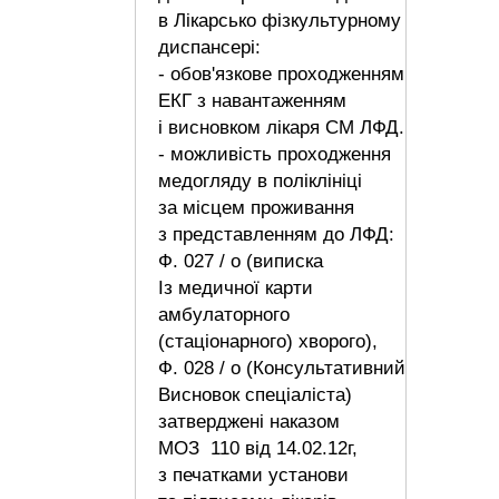
в Лікарсько фізкультурному
диспансері:
- обов'язкове проходженням
ЕКГ з навантаженням
і висновком лікаря СМ ЛФД.
- можливість проходження
медогляду в поліклініці
за місцем проживання
з представленням до ЛФД:
Ф. 027 / о (виписка
Із медичної карти
амбулаторного
(стаціонарного) хворого),
Ф. 028 / о (Консультативний
Висновок спеціаліста)
затверджені наказом
МОЗ 110 від 14.02.12г,
з печатками установи