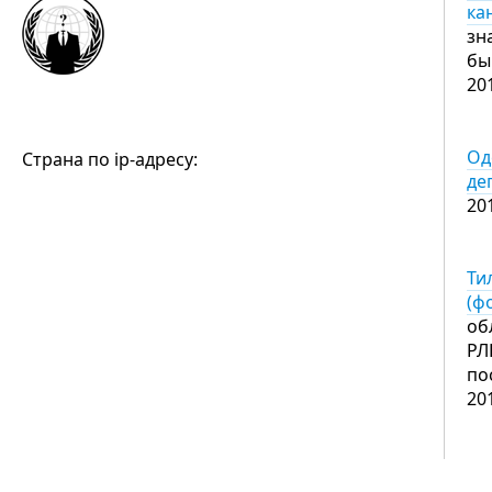
ка
зн
бы
20
Од
Страна по ip-адресу:
де
20
Ти
(ф
об
РЛ
по
20