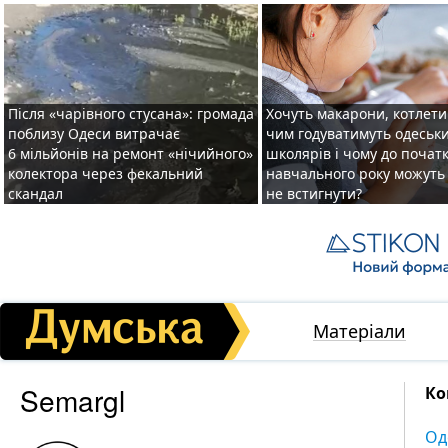
Після «чарівного стусана»: громада
Хочуть макарони, котлети 
поблизу Одеси витрачає
чим годуватимуть одеськ
6 мільйонів на ремонт «нічийного»
школярів і чому до почат
колектора через фекальний
навчального року можуть
скандал
не встигнути?
Матеріали
Semargl
Ко
Од