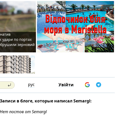
рнатив
як удари по портах
 обрушили зерновий
рус
Увійти
Записи в блоге, которые написал Semargl:
Нет постов от Semargl