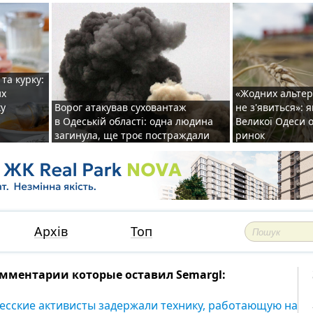
та курку:
их
«Жодних альте
ку
Ворог атакував суховантаж
не з'явиться»: 
в Одеській області: одна людина
Великої Одеси
загинула, ще троє постраждали
ринок
Архів
Топ
мментарии которые оставил Semargl:
есские активисты задержали технику, работающую на