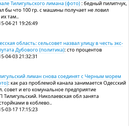
нале Тилигульского лимана (фото)
: бедный пилипчук,
ал бы что 100 гр. с машины получает не ловил
 их там..
15-04-21 19:26:49
есская область: сельсовет назвал улицу в честь экс-
путата Дубового (политика)
: сто процентов
15-04-03 21:32:31
лигульский лиман снова соединят с Черным морем
ото)
: как раз проблемой канала занимается Одесский
л. совет и его комунальное предприятие
П Тилигульский. Николаевская обл занята
сторйками в коблево..
15-03-17 17:15:23