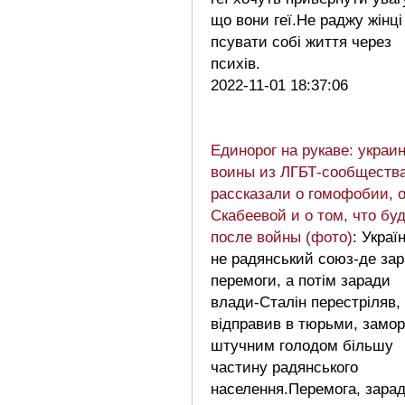
що вони геї.Не раджу жінці
псувати собі життя через
психів.
2022-11-01 18:37:06
Единорог на рукаве: украи
воины из ЛГБТ-сообществ
рассказали о гомофобии, 
Скабеевой и о том, что бу
после войны (фото)
: Украї
не радянський союз-де за
перемоги, а потім заради
влади-Сталін перестріляв,
відправив в тюрьми, замо
штучним голодом більшу
частину радянського
населення.Перемога, зара