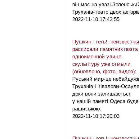
він має на увазі.Зеленськи
Труханів-театр двох актор
2022-11-10 17:42:55
Пушкин - геть!: неизвестн
расписали памятник поэта
одноименной улице,
скульптуру уже отмыли
(обновлено, фото, видео)
:
Руський мир-це небайдужі
Труханів і Ківалови-Осауле
доки вони залишаються
у нашій памяті Одеса буде
рашиською.
2022-11-10 17:20:03
Пушкин - геть!: неизвестн