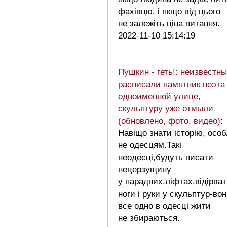
фахівцю, і якщо від цього
не залежіть ціна питання.
2022-11-10 15:14:19
Пушкин - геть!: неизвестн
расписали памятник поэта
одноименной улице,
скульптуру уже отмыли
(обновлено, фото, видео)
:
Навіщо знати історію, осо
не одесцям.Такі
неодесці,будуть писати
нецерзущину
у парадних,ліфтах,відірва
ноги і руки у скульптур-во
все одно в одесці жити
не збираються.