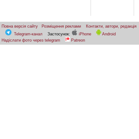
Повна версія сайту
Розміщення реклами
Контакти, автори, редакція
Telegram-канал
Застосунок:
iPhone
Android
Надіслати фото через telegram
Patreon