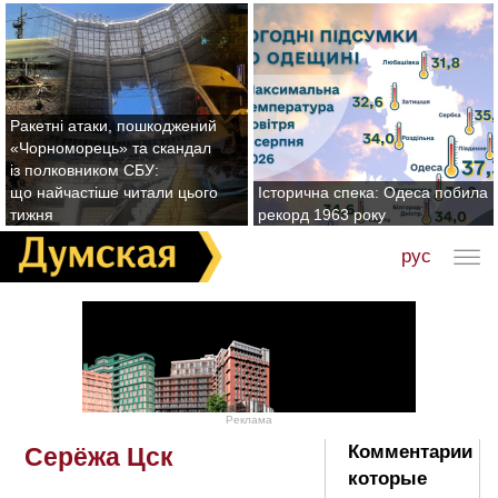
Ракетні атаки, пошкоджений
«Чорноморець» та скандал
із полковником СБУ:
що найчастіше читали цього
Історична спека: Одеса побила
тижня
рекорд 1963 року
рус
Реклама
Комментарии
Серёжа Цск
которые