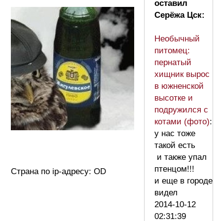
оставил
Серёжа Цск:
Необычный
питомец:
пернатый
хищник вырос
в южненской
высотке и
подружился с
котами (фото)
:
у нас тоже
такой есть
и также упал
птенцом!!!
Страна по ip-адресу: OD
и еще в городе
видел
2014-10-12
02:31:39