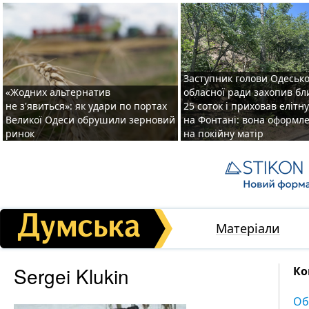
Заступник голови Одесько
«Жодних альтернатив
обласної ради захопив бл
не з'явиться»: як удари по портах
25 соток і приховав елітн
Великої Одеси обрушили зерновий
на Фонтані: вона оформл
ринок
на покійну матір
Матеріали
Sergei Klukin
Ко
Об