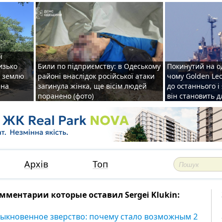
ї
изько
Били по підприємству: в Одеському
Покинутий на о
у землю
районі внаслідок російської атаки
чому Golden Le
ена
загинула жінка, ще вісім людей
до останнього і
поранено (фото)
він становить 
Архів
Топ
мментарии которые оставил Sergei Klukin:
ыкновенное зверство: почему стало возможным 2