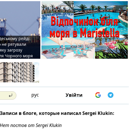
деському рейді:
o не рятували
 яку загрозу
для Чорного моря
рус
Увійти
Записи в блоге, которые написал Sergei Klukin:
Нет постов от Sergei Klukin