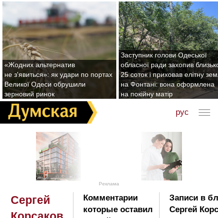
Заступник голови Одеської
«Жодних альтернатив
обласної ради захопив близьк
не з'явиться»: як удари по портах
25 соток і приховав елітну зе
Великої Одеси обрушили
на Фонтані: вона оформлена
зерновий ринок
на покійну матір
рус
Реклама
Комментарии
Записи в бл
Сергей
которые оставил
Сергей Корс
Корсаков