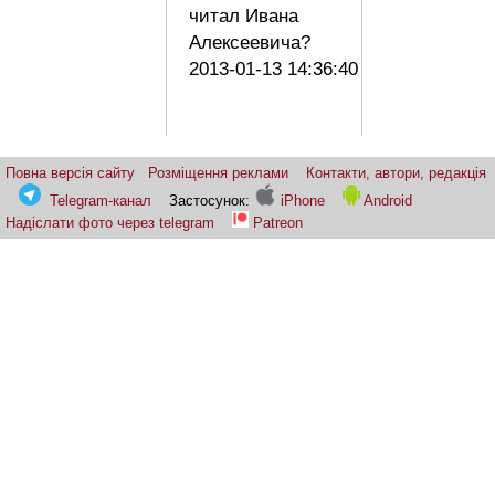
читал Ивана
Алексеевича?
2013-01-13 14:36:40
Повна версія сайту
Розміщення реклами
Контакти, автори, редакція
Telegram-канал
Застосунок:
iPhone
Android
Надіслати фото через telegram
Patreon