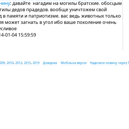
нину
: давайте нагадим на могилы братские. обосцым
гилы дедов прадедов. вообще уничтожем свой
д в памяти и патриотизме. вас ведь животных только
ля может загнать в угол ибо ваше поколение очень
усливое
14-01-04 15:59:59
009, 2010
,
2012
,
2015
,
2019
Довідник
Мобільна версія
Надіслати новину через 