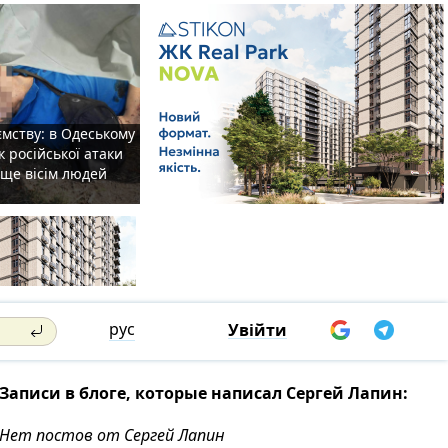
мству: в Одеському
к російської атаки
 ще вісім людей
рус
Увійти
Записи в блоге, которые написал Сергей Лапин:
Нет постов от Сергей Лапин