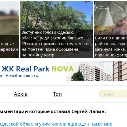
Заступник голови Одеської
обласної ради захопив близько
Били по підприє
о портах
25 соток і приховав елітну землю
районі внаслідо
зерновий
на Фонтані: вона оформлена
загинула жінка,
на покійну матір
поранено (фото)
Архів
Топ
мментарии которые оставил Сергей Лапин:
Одесской области уничтожили еще один памятник