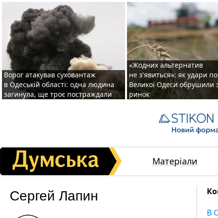
«Жодних альтернатив
Ворог атакував суховантаж
не з'явиться»: як удари п
в Одеській області: одна людина
Великої Одеси обрушили 
загинула, ще троє постраждали
ринок
Матеріали
Сергей Лапин
Ко
В 