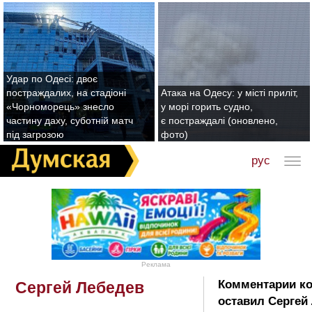
Удар по Одесі: двоє
постраждалих, на стадіоні
Атака на Одесу: у місті приліт,
«Чорноморець» знесло
у морі горить судно,
частину даху, суботній матч
є постраждалі (оновлено,
під загрозою
фото)
рус
Реклама
Комментарии к
Сергей Лебедев
оставил Сергей