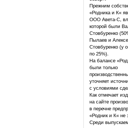
Прежним собств
«Родника и К« я
ООО Авета-С, в
которой были Ва
Стовбуренко (50
Пылаев и Алекс
Стовбуренко (у 
по 25%).
На балансе «Род
были только
производственны
уточняет источн
с условиями сде
Как отмечает изд
на сайте произв
в перечне предп
«Родник и К« не 
Среди выпускае