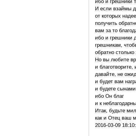
ибо и грешники т
И если взаймы д
от которых наде
получить обратно
вам за то благо
ибо и грешники 
грешникам, чтоб
обратно столько 
Но вы любите вр
и благотворите,
давайте, не ожид
и будет вам нагр
и будете сынами
ибо Он благ
и к неблагодарн
Итак, будьте ми
как и Отец ваш
2016-03-09 18:10