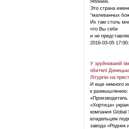
Японию.
Это страна имен
"малеванных бож
Их там столь мно
что Вы себе
и не представл
2016-03-05 17:00
У зруйнованій Ів
обителі Донецьк
Літургію на прес
И еще немного 
к размышлению:
«Производитель 
«Хортица» украи
компания Global S
владельцем под
завода «Родник и