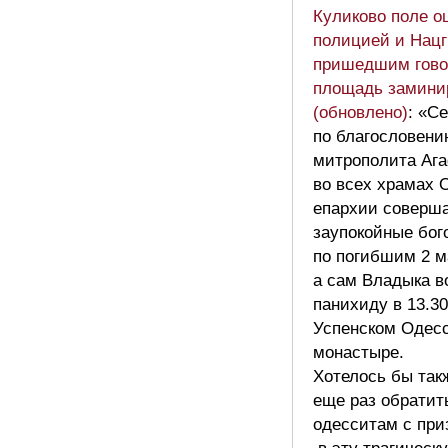
Куликово поле о
полицией и Нацг
пришедшим говор
площадь замини
(обновлено)
: «С
по благословени
митрополита Аг
во всех храмах 
епархии соверш
заупокойные бог
по погибшим 2 м
а сам Владыка в
панихиду в 13.30
Успенском Одес
монастыре.
Хотелось бы так
еще раз обратит
одесситам с пр