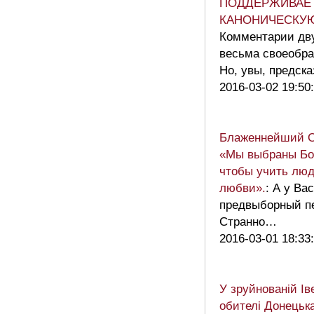
ПОДДЕРЖИВАЕ
КАНОНИЧЕСКУ
Комментарии дву
весьма своеобр
Но, увы, предс
2016-03-02 19:50
Блаженнейший 
«Мы выбраны Бог
чтобы учить люд
любви».
: А у Ва
предвыборный п
Странно…
2016-03-01 18:33
У зруйнованій Ів
обителі Донецьк