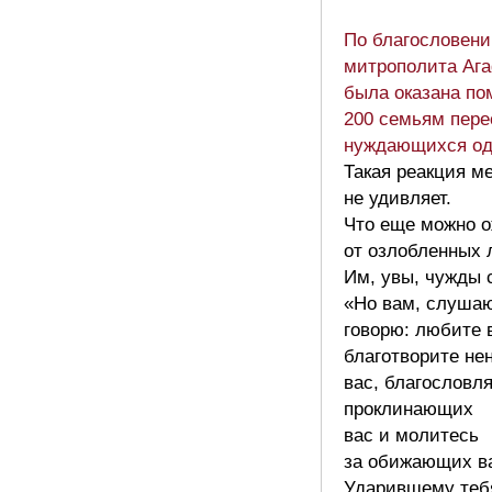
По благословен
митрополита Аг
была оказана по
200 семьям пере
нуждающихся од
Такая реакция м
не удивляет.
Что еще можно 
от озлобленных
Им, увы, чужды 
«Но вам, слуша
говорю: любите 
благотворите н
вас, благословл
проклинающих
вас и молитесь
за обижающих в
Ударившему теб