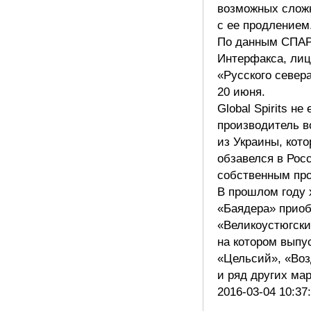
возможных слож
с ее продлением
По данным СПАР
Интерфакса, лиц
«Русского севера
20 июня.
Global Spirits н
производитель в
из Украины, кот
обзавелся в Рос
собственным пр
В прошлом году 
«Баядера» прио
«Великоустюгски
на котором выпу
«Цельсий», «Воз
и ряд других ма
2016-03-04 10:37