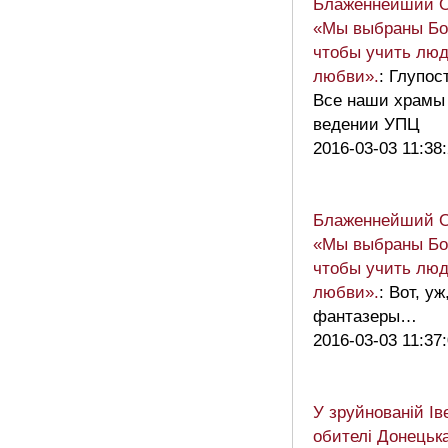
Блаженнейший 
«Мы выбраны Бог
чтобы учить люд
любви».
: Глупос
Все наши храмы 
ведении УПЦ
2016-03-03 11:38
Блаженнейший 
«Мы выбраны Бог
чтобы учить люд
любви».
: Вот, у
фантазеры…
2016-03-03 11:37
У зруйнованій Ів
обителі Донецьк