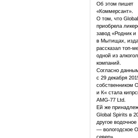
Об этом пишет
«Коммерсант».
О том, что Global
приобрела лике
завод «Родник и
в Мытищах, изд
рассказал топ-м
одной из алкого
компаний.
Согласно данным
с 29 декабря 201
собственником 
и К« стала кипрс
AMG-77 Ltd.
Ей же принадлеж
Global Spirits в 2
другое водочное
— вологодское 
север».