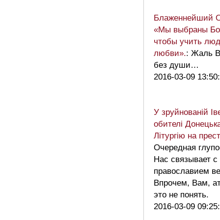
Блаженнейший 
«Мы выбраны Бог
чтобы учить люд
любви».
: Жаль В
без души…
2016-03-09 13:50
У зруйнованій Ів
обителі Донецьк
Літургію на прес
Очередная глупо
Нас связывает 
православием ве
Впрочем, Вам, ат
это не понять.
2016-03-09 09:25