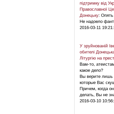
підтримку від Ук
Православної Це
Донецьку
: Опять
Не надоело фант
2016-03-11 19:21
У зруйнованій Ів
обителі Донецьк
Літургію на прес
Вам-то, атеистам
какое дело?
Вы верите лишь 
которые Вас ску
Причем, когда он
делать, Вы не 
2016-03-10 10:56