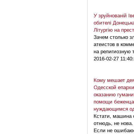
У зруйнованій Ів
обителі Донецьк
Літургію на прес
Зачем столько з
атеистов в комм
на религиозную
2016-02-27 11:40
Кому мешает де
Одесской епархи
оказанию гумани
помощи беженца
нуждающимся о
Кстати, машина 
отнюдь, не нова.
Если не ошибаюс