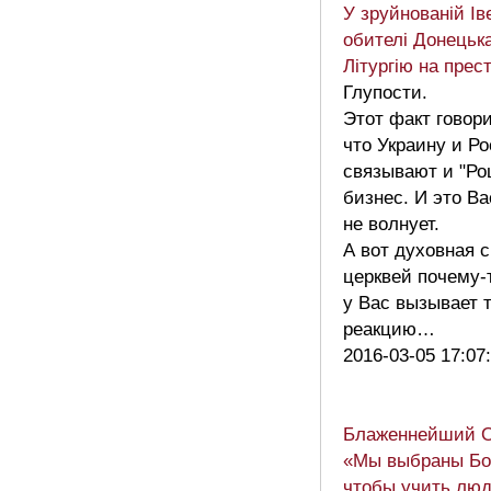
У зруйнованій Ів
обителі Донецьк
Літургію на прес
Глупости.
Этот факт говори
что Украину и Р
связывают и "Ро
бизнес. И это Ва
не волнует.
А вот духовная 
церквей почему-
у Вас вызывает 
реакцию…
2016-03-05 17:07
Блаженнейший 
«Мы выбраны Бог
чтобы учить люд