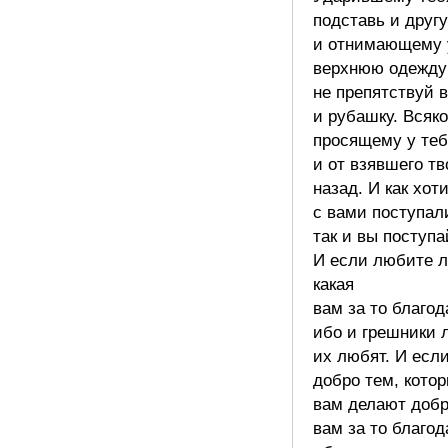
подставь и друг
и отнимающему 
верхнюю одежду
не препятствуй 
и рубашку. Всяко
просящему у теб
и от взявшего тв
назад. И как хот
с вами поступал
так и вы поступа
И если любите 
какая
вам за то благо
ибо и грешники
их любят. И есл
добро тем, кото
вам делают добр
вам за то благо