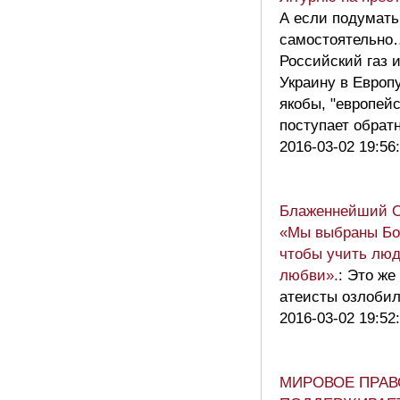
А если подумать
самостоятельно
Российский газ 
Украину в Европу
якобы, "европей
поступает обрат
2016-03-02 19:56
Блаженнейший 
«Мы выбраны Бог
чтобы учить люд
любви».
: Это же
атеисты озлоби
2016-03-02 19:52
МИРОВОЕ ПРАВ