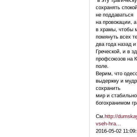
в эту трагическ
сохранять споко
не поддаваться
на провокации, а
в храмы, чтобы 
помянуть всех те
два года назад и
Греческой, и в 
профсоюзов на 
поле.
Верим, что одес
выдержку и мудр
сохранить
мир и стабильно
богохранимом гр
См.
http://dumska
vseh-hra…
2016-05-02 11:09