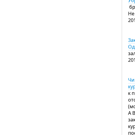
Уб
бр
Не
20
За
Од
за
20
Чи
ку
к 
от
(м
А 
за
ку
по