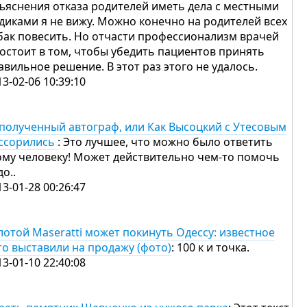
ъяснения отказа родителей иметь дела с местными
диками я не вижу. Можно конечно на родителей всех
бак повесить. Но отчасти профессионализм врачей
состоит в том, чтобы убедить пациентов принять
авильное решение. В этот раз этого не удалось.
13-02-06 10:39:10
полученный автограф, или Как Высоцкий с Утесовым
ссорились
: Это лучшее, что можно было ответить
ому человеку! Может действительно чем-то помочь
до..
13-01-28 00:26:47
лотой Maseratti может покинуть Одессу: известное
то выставили на продажу (фото)
: 100 к и точка.
13-01-10 22:40:08