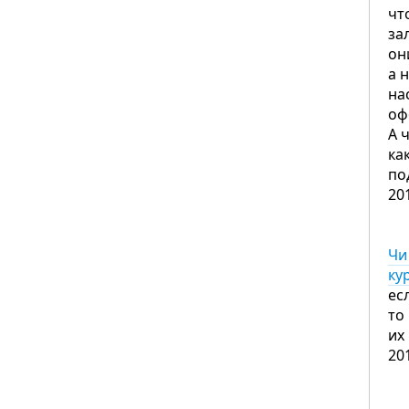
чт
за
он
а 
на
оф
А 
ка
по
20
Чи
ку
ес
то
их
20