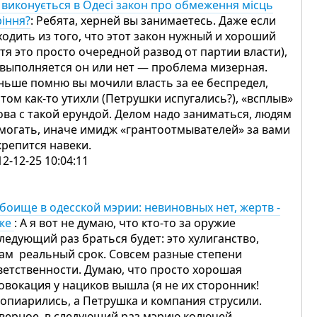
 виконується в Одесі закон про обмеження місць
ріння?
: Ребята, херней вы занимаетесь. Даже если
ходить из того, что этот закон нужный и хороший
отя это просто очередной развод от партии власти),
 выполняется он или нет — проблема мизерная.
ньше помню вы мочили власть за ее беспредел,
том как-то утихли (Петрушки испугались?), «всплыв»
ова с такой ерундой. Делом надо заниматься, людям
могать, иначе имидж «грантоотмывателей» за вами
крепится навеки.
12-12-25 10:04:11
боище в одесской мэрии: невиновных нет, жертв -
же
: А я вот не думаю, что кто-то за оружие
следующий раз браться будет: это хулиганство,
там реальный срок. Совсем разные степени
ветственности. Думаю, что просто хорошая
овокация у нациков вышла (я не их сторонник!
 попиарились, а Петрушка и компания струсили.
верное, в следующий раз мэрию колючей