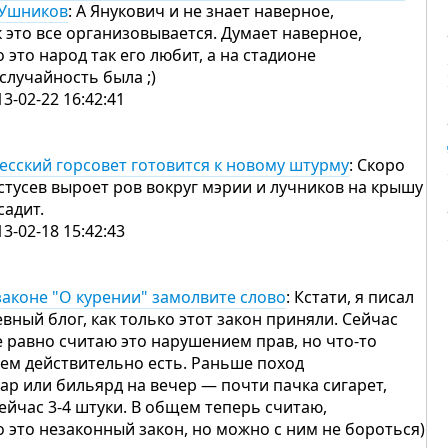
Ушников
: А Янукович и не знает наверное,
к это все организовывается. Думает наверное,
о это народ так его любит, а на стадионе
 случайность была ;)
13-02-22 16:42:41
есский горсовет готовится к новому штурму
: Скоро
стусев выроет ров вокруг мэрии и лучников на крышу
садит.
13-02-18 15:42:43
законе "О курении" замолвите слово
: Кстати, я писал
евный блог, как только этот закон приняли. Сейчас
е равно считаю это нарушением прав, но что-то
нем действительно есть. Раньше поход
бар или бильярд на вечер — почти пачка сигарет,
сейчас 3-4 штуки. В общем теперь считаю,
о это незаконный закон, но можно с ним не бороться)