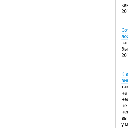
ка
20
Со
ло
за
бы
20
К 
ви
та
на
не
не
не
вы
у 