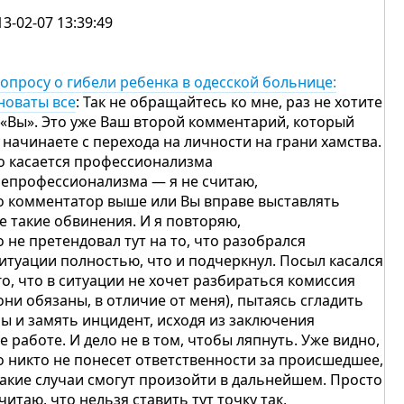
13-02-07 13:39:49
вопросу о гибели ребенка в одесской больнице:
новаты все
: Так не обращайтесь ко мне, раз не хотите
 «Вы». Это уже Ваш второй комментарий, который
 начинаете с перехода на личности на грани хамства.
о касается профессионализма
непрофессионализма — я не считаю,
о комментатор выше или Вы вправе выставлять
е такие обвинения. И я повторяю,
о не претендовал тут на то, что разобрался
ситуации полностью, что и подчеркнул. Посыл касался
го, что в ситуации не хочет разбираться комиссия
 они обязаны, в отличие от меня), пытаясь сгладить
лы и замять инцидент, исходя из заключения
ее работе. И дело не в том, чтобы ляпнуть. Уже видно,
о никто не понесет ответственности за происшедшее,
такие случаи смогут произойти в дальнейшем. Просто
считаю, что нельзя ставить тут точку так,