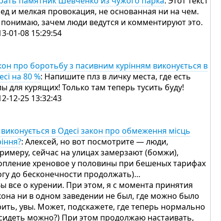
рать памятник Шевченко из чужого парка
: Этот текст
ед и мелкая провокация, не основанная ни на чем.
 понимаю, зачем люди ведутся и комментируют это.
13-01-08 15:29:54
кон про боротьбу з пасивним курінням виконується в
есі на 80 %
: Напишите плз в личку места, где есть
лы для курящих! Только там теперь тусить буду!
12-12-25 13:32:43
 виконується в Одесі закон про обмеження місць
ріння?
: Алексей, но вот посмотрите — люди,
примеру, сейчас на улицах замерзают (бомжи),
опление хреновое у половины при бешеных тарифах
огу до бесконечности продолжать)…
Вы все о курении. При этом, я с момента принятия
кона ни в одном заведении не был, где можно было
рить, увы. Может, подскажете, где теперь нормально
сидеть можно?) При этом продолжаю настаивать,