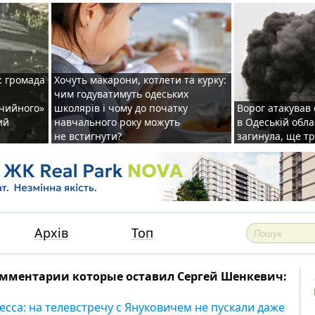
: громада
Хочуть макарони, котлети та курку:
чим годуватимуть одеських
ічийного»
школярів і чому до початку
Ворог атакував
ий
навчального року можуть
в Одеській обла
не встигнути?
загинула, ще т
Архів
Топ
мментарии которые оставил Сергей Шенкевич:
есса: на телевстречу с Януковичем не пускали даже