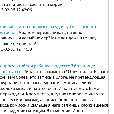
к это пытаются сделать в мэрии.
13-02-06 12:42:06
тни одесситов попались на удочку телефонного
хотрона
: А зачем перезванивать на явно
граничный левый номер? Мне вот даже в голову
 такое не пришло!
13-02-06 12:11:39
вопросу о гибели ребенка в одесской больнице:
новаты все
: Рина, что за хамство? Опечатался, бывает
кое. Тем более, это запись в блоге, не претендующая
 журналистское расследование. Написал лишь
сколько мыслей на этот счет. И на «ты» мы с Вами
 переходили. Кроме того, я тут не говорил о чьем-то
профессионализме, а запись больше касалась
вода комиссии. Дальше я написал лишь сложившееся
меня видение ситуации. Это мнение. Иного