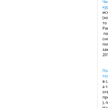
Чи
ку
ис
(х
то
Ра
по
сн
по
за
20
По
то
в 
а 
от
пр
),
На