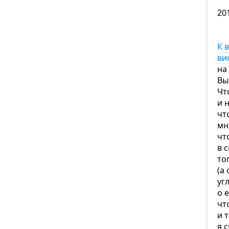
20
К 
ви
на
Вы
Чт
и 
чт
мн
чт
в 
то
(а
уг
о 
чт
и 
я 