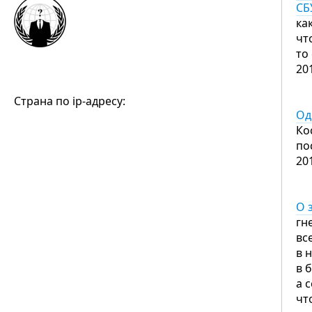
СБ
ка
чт
то
20
Страна по ip-адресу:
Од
Ко
по
20
О 
гн
вс
в 
в 
а 
чт