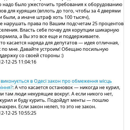
о надо было ужесточить требования к оборудованию
лов для курящих (вплоть до того, чтобы за 4 дверями
и были, а иначе штраф хоть 100 тысяч),
не нарушать права по Вашим подсчетам 25 процентов
селения. Власть себе почву для корупции шикарную
ормила, а Вы это все еще и поддерживаете.
что касается наряда для депутатов — идея отличная,
к по мне. Давайте устроим! Обещаю посильную
ддержку со своей стороны :)
12-12-25 11:04:16
 виконується в Одесі закон про обмеження місць
ріння?
: А что касается остановок — никогда не курил,
ли там люди некурящие вокруг. А если никого нет,
 курил и буду курить. Подойдут менты — пошлю
 нахрен. Если закон нелеп, то это не закон.
12-12-25 10:55:25