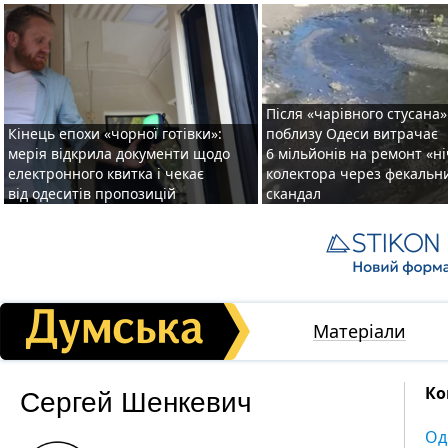
Після «чарівного стусана»
Кінець епохи «чорної готівки»:
поблизу Одеси витрачає
мерія відкрила документи щодо
6 мільйонів на ремонт «н
електронного квитка і чекає
колектора через фекальн
від одеситів пропозицій
скандал
Матеріали
Сергей Шенкевич
Ко
Од