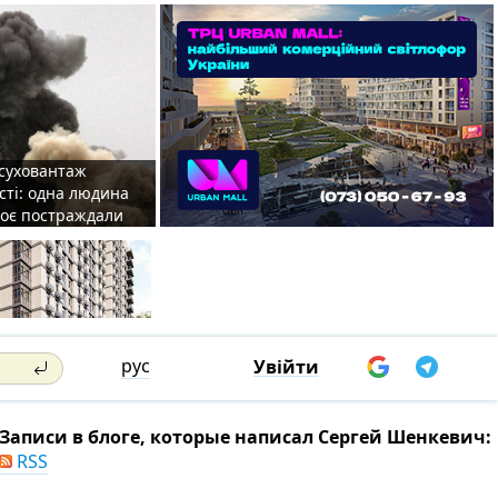
 суховантаж
сті: одна людина
роє постраждали
рус
Увійти
Записи в блоге, которые написал Сергей Шенкевич:
RSS