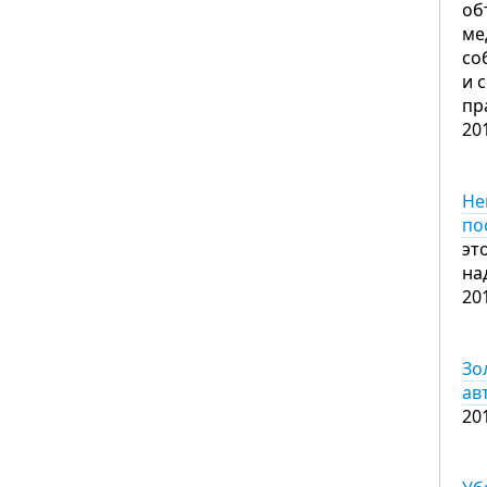
об
ме
со
и 
пр
20
Не
по
эт
на
20
Зо
ав
20