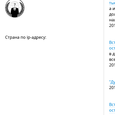
ты
а 
до
на
20
Страна по ip-адресу:
Вс
ос
в 
вс
20
"Д
20
Вс
ос