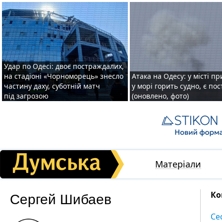
Удар по Одесі: двоє постраждалих,
на стадіоні «Чорноморець» знесло
Атака на Одесу: у місті пр
частину даху, суботній матч
у морі горить судно, є по
під загрозою
(оновлено, фото)
Матеріали
Сергей Шибаев
Ко
Се