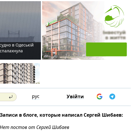
судно в Одеській
і спалахнула
рус
Увійти
Записи в блоге, которые написал Сергей Шибаев:
Нет постов от Сергей Шибаев