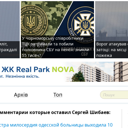
У Чорноморську співробітники
иліт,
ТЦК затримали та побили
Ворог атакував 
страждалі
полковника СБУ на пенсії: зникли
затоці: на місц
55 тисяч?
пожежа
Архів
Топ
мментарии которые оставил Сергей Шибаев:
стра милосердия одесской больницы выходила 10