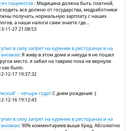
сяч пациентов
: Медицина должна быть платной,
исходить все должно от государства, медработники
лжны получать нормальную зарплату с наших
логов, а наши налоги сами знаете где…
13-11-27 21:08:53
тупил в силу запрет на курение в ресторанах и на
тановках
: Я живу в этом доме и никуда я не пошел
другое место. я забил на таврию пока не вернули
е как было.
12-12-17 19:37:32
умской" - четыре года!
: С днем рождения :)
12-12-16 19:12:43
тупил в силу запрет на курение в ресторанах и на
тановках
: 90% комментариев выше бред. Абсолютно