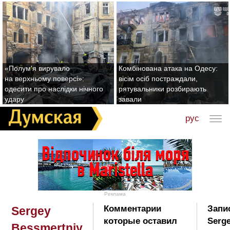
«Полум'я вирувало
Комбінована атака на Одесу:
на верхньому поверсі»:
вісім осіб постраждали,
одесити про наслідки нічного
рятувальники розбирають
удару
завали
рус
Реклама
Комментарии
Запи
Sergey
которые оставил
Serge
Bessmertniy