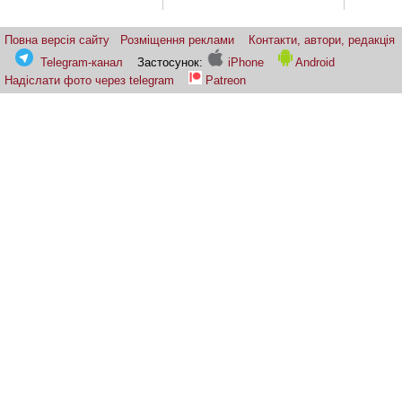
Повна версія сайту
Розміщення реклами
Контакти, автори, редакція
Telegram-канал
Застосунок:
iPhone
Android
Надіслати фото через telegram
Patreon