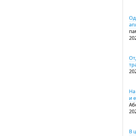
Од
ап
па
20
От
тр
20
На
и 
Аб
20
В 