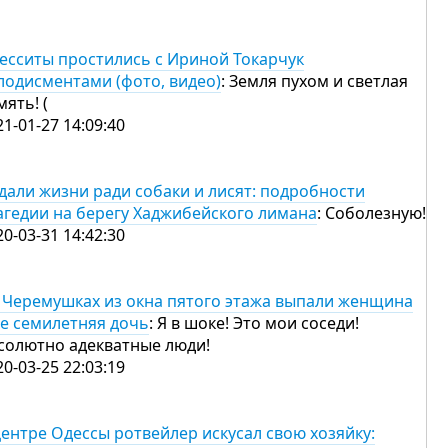
есситы простились с Ириной Токарчук
лодисментами (фото, видео)
: Земля пухом и светлая
мять! (
21-01-27 14:09:40
дали жизни ради собаки и лисят: подробности
агедии на берегу Хаджибейского лимана
: Соболезную!
20-03-31 14:42:30
 Черемушках из окна пятого этажа выпали женщина
ее семилетняя дочь
: Я в шоке! Это мои соседи!
солютно адекватные люди!
20-03-25 22:03:19
центре Одессы ротвейлер искусал свою хозяйку: