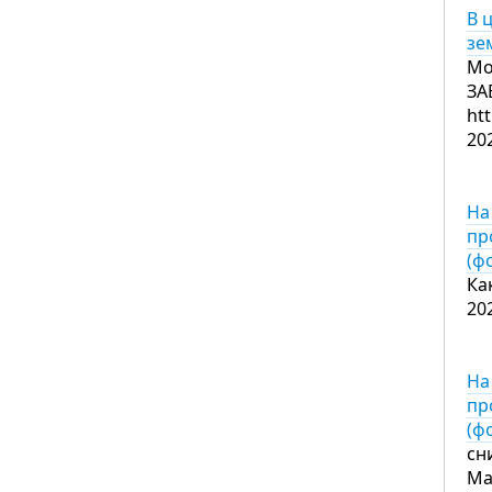
В 
зе
Мо
ЗА
ht
20
На
пр
(ф
Ка
20
На
пр
(ф
сн
Ма