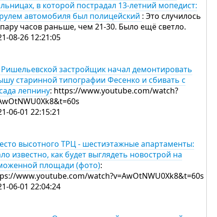
льницах, в которой пострадал 13-летний мопедист:
 рулем автомобиля был полицейский
: Это случилось
 пару часов раньше, чем 21-30. Было ещё светло.
21-08-26 12:21:05
 Ришельевской застройщик начал демонтировать
ышу старинной типографии Фесенко и сбивать с
сада лепнину
: https://www.youtube.com/watch?
AwOtNWU0Xk8&t=60s
21-06-01 22:15:21
есто высотного ТРЦ - шестиэтажные апартаменты:
ало известно, как будет выглядеть новострой на
моженной площади (фото)
:
tps://www.youtube.com/watch?v=AwOtNWU0Xk8&t=60s
21-06-01 22:04:24