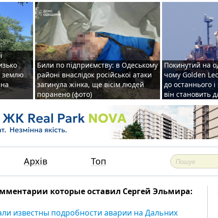
ї
изько
Били по підприємству: в Одеському
Покинутий на о
у землю
районі внаслідок російської атаки
чому Golden Le
ена
загинула жінка, ще вісім людей
до останнього і
поранено (фото)
він становить 
Архів
Топ
мментарии которые оставил Сергей Эльмира:
али известны подробности аварии на Дальних