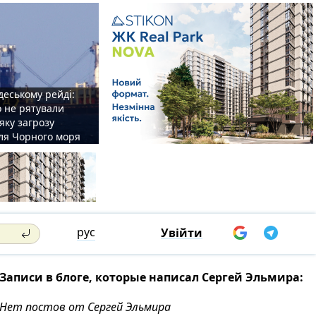
деському рейді:
o не рятували
 яку загрозу
для Чорного моря
рус
Увійти
Записи в блоге, которые написал Сергей Эльмира:
Нет постов от Сергей Эльмира