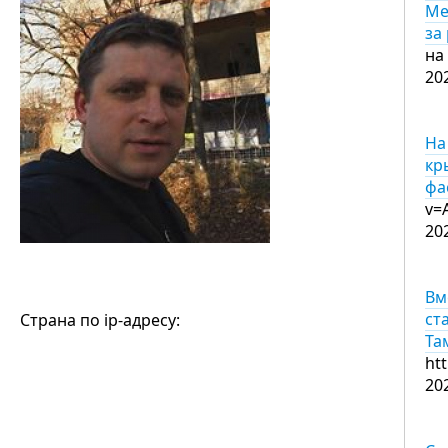
Ме
за
на
20
На
кр
фа
v=
20
Вм
ст
Страна по ip-адресу:
Та
ht
20