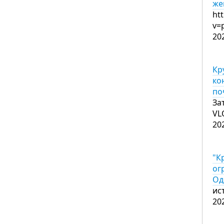
же
ht
v=
20
Кр
ко
по
За
VL
20
"К
ог
Од
ис
20