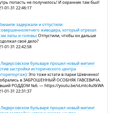
утрь попасть не получилось! И охранник там был!
21-01-31 22:46:17
Измаиле задержали и отпустили
совершеннолетнего живодера, который отрезал
там лапы и головы
: Отпустили, чтобы он дальше
одолжал своё дело?
21-01-31 22:42:58
 Лидерсовском бульваре прошел новый митинг
отив застройки исторического центра
оторепортаж)
: Это тоже кстати в парке Шевченко!
обрались в ЗАБРОШЕННЫЙ ОСОБНЯК ГАВСЕВИЧА.
вший РОДДОМ №6. — https://youtu.be/vLmtc4uXkWA
21-01-31 22:31:37
 Лидерсовском бульваре прошел новый митинг