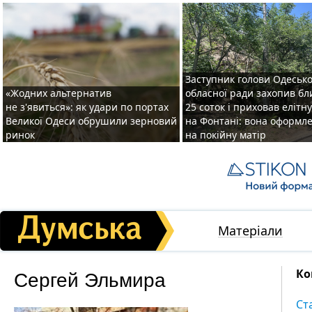
Заступник голови Одесько
«Жодних альтернатив
обласної ради захопив бл
не з'явиться»: як удари по портах
25 соток і приховав елітн
Великої Одеси обрушили зерновий
на Фонтані: вона оформл
ринок
на покійну матір
Матеріали
Сергей Эльмира
Ко
Ст