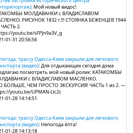
отив застройки исторического центра
оторепортаж)
: Мой новый видос!
ТАКОМБЫ МОЛДАВАНКИ с ВЛАДИСЛАВОМ
СЛЕНКО. РИСУНОК 1832 г.!!! СТОЯНКА БЕЖЕНЦЕВ 1944
!! ЧАСТЬ 2.
https://youtu.be/sFPJn9a3V_g
21-01-31 20:56:56
погода: трассу Одесса-Киев закрыли для легкового
анспорта (видео)
: Для отдыхающих сегодня дома
едлагаю посмотреть мой новый ролик: КАТАКОМБЫ
ЛДАВАНКИ с ВЛАДИСЛАВОМ МАСЛЕНКО.
О БОЛЬШЕ, ЧЕМ ПРОСТО ЭКСКУРСИЯ! ЧАСТЬ 1 из 2. —
tps://youtu.be/UPMAN-Llc2c
21-01-28 14:14:51
погода: трассу Одесса-Киев закрыли для легкового
анспорта (видео)
: Непогода ёпта!
21-01-28 14:13:18