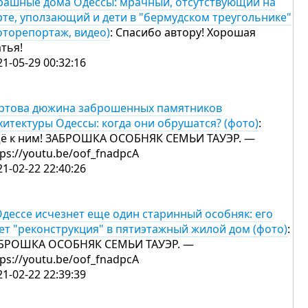
рашные дома Одессы: мрачный, отсутствующий на
рте, уползающий и дети в "бермудском треугольнике"
оторепортаж, видео)
: Спасибо автору! Хорошая
атья!
21-05-29 00:32:16
ртова дюжина заброшенных памятников
хитектуры Одессы: когда они обрушатся? (фото)
:
ё к ним! ЗАБРОШКА ОСОБНЯК СЕМЬИ ТАУЭР. —
tps://youtu.be/oof_fnadpcA
21-02-22 22:40:26
Одессе исчезнет еще один старинный особняк: его
ет "реконструкция" в пятиэтажный жилой дом (фото)
:
БРОШКА ОСОБНЯК СЕМЬИ ТАУЭР. —
tps://youtu.be/oof_fnadpcA
21-02-22 22:39:39