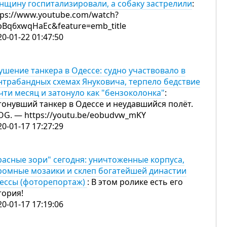
нщину госпитализировали, а собаку застрелили
:
tps://www.youtube.com/watch?
pBq6xwqHaEc&feature=emb_title
20-01-22 01:47:50
ушение танкера в Одессе: судно участвовало в
нтрабандных схемах Януковича, терпело бедствие
чти месяц и затонуло как "бензоколонка"
:
тонувший танкер в Одессе и неудавшийся полёт.
OG. — https://youtu.be/eobudvw_mKY
20-01-17 17:27:29
расные зори" сегодня: уничтоженные корпуса,
ромные мозаики и склеп богатейшей династии
ессы (фоторепортаж)
: В этом ролике есть его
тория!
20-01-17 17:19:06