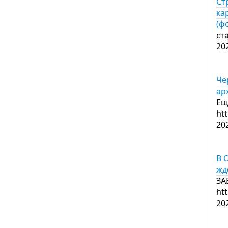
Ст
ка
(ф
ст
20
Че
ар
Ещ
ht
20
В 
жд
ЗА
ht
20