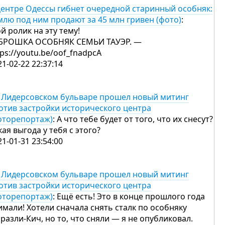
центре Одессы гибнет очередной старинный особняк:
млю под ним продают за 45 млн гривен (фото)
:
й ролик на эту тему!
БРОШКА ОСОБНЯК СЕМЬИ ТАУЭР. —
tps://youtu.be/oof_fnadpcA
21-02-22 22:37:14
 Лидерсовском бульваре прошел новый митинг
отив застройки исторического центра
оторепортаж)
: А что тебе будет от того, что их снесут?
кая выгода у тебя с этого?
21-01-31 23:54:00
 Лидерсовском бульваре прошел новый митинг
отив застройки исторического центра
оторепортаж)
: Ещё есть! Это в конце прошлого года
имали! Хотели сначала снять сталк по особняку
разли-Кич, но то, что сняли — я не опубликовал.