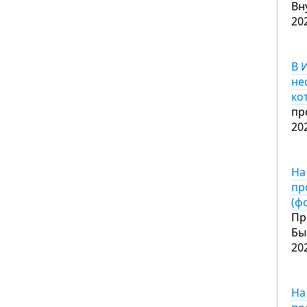
Вн
20
В 
не
ко
пр
20
На
пр
(ф
Пр
Бы
20
На