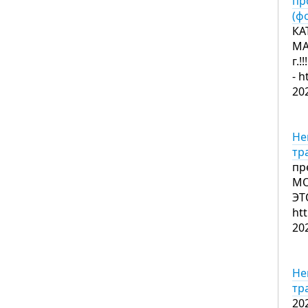
пр
(ф
КА
МА
г.!
- 
20
Не
тр
пр
МО
ЭТ
ht
20
Не
тр
20