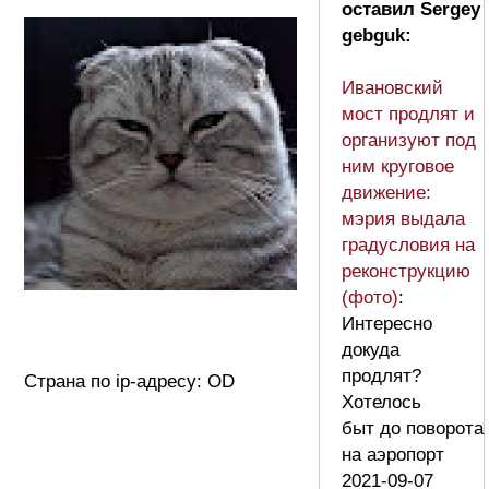
оставил Sergey
gebguk:
Ивановский
мост продлят и
организуют под
ним круговое
движение:
мэрия выдала
градусловия на
реконструкцию
(фото)
:
Интересно
докуда
продлят?
Страна по ip-адресу: OD
Хотелось
быт до поворота
на аэропорт
2021-09-07