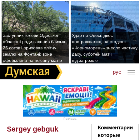
Заступник голови Одеської
Удар по Одесі: двоє
обласної ради захопив близько
постраждалих, на стадіоні
25 соток і приховав елітну
«Чорноморець» знесло частину
землю на Фонтані: вона
даху, суботній матч
оформлена на покійну матір
під загрозою
рус
Реклама
Комментарии
Sergey gebguk
которые