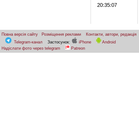
20:35:07
Повна версія сайту
Розміщення реклами
Контакти, автори, редакція
Telegram-канал
Застосунок:
iPhone
Android
Надіслати фото через telegram
Patreon