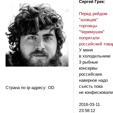
Сергей Грек:
Перед рейдом
"азовцев"
торговцы
"Черемушек"
попрятали
российский това
У меня
в холодильнике
3 рыбные
консервы
российские.
наверное надо
съесть пока
Страна по ip-адресу: OD
не конфисковали
2016-03-11
23:58:12