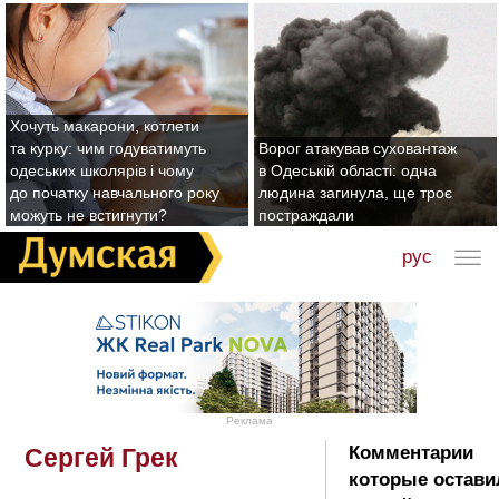
Хочуть макарони, котлети
та курку: чим годуватимуть
Ворог атакував суховантаж
одеських школярів і чому
в Одеській області: одна
до початку навчального року
людина загинула, ще троє
можуть не встигнути?
постраждали
рус
Реклама
Комментарии
Сергей Грек
которые остави