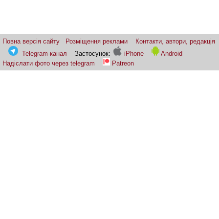
Повна версія сайту
Розміщення реклами
Контакти, автори, редакція
Telegram-канал
Застосунок:
iPhone
Android
Надіслати фото через telegram
Patreon