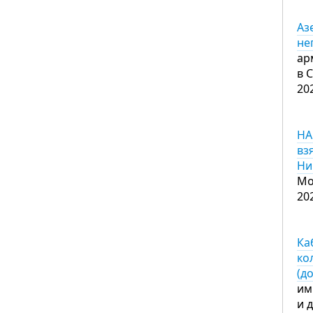
Аз
не
ар
в 
20
НА
вз
Ни
Мо
20
Ка
ко
(д
им
и 