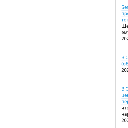
Бе
пр
то
Ше
ем
20
В 
(о
20
В 
це
пе
чт
на
20