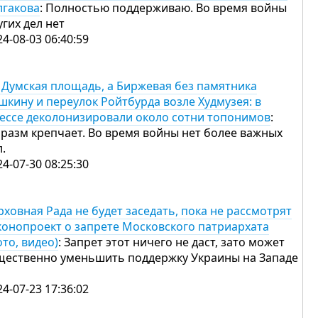
лгакова
: Полностью поддерживаю. Во время войны
угих дел нет
24-08-03 06:40:59
 Думская площадь, а Биржевая без памятника
шкину и переулок Ройтбурда возле Худмузея: в
ессе деколонизировали около сотни топонимов
:
разм крепчает. Во время войны нет более важных
л.
24-07-30 08:25:30
рховная Рада не будет заседать, пока не рассмотрят
конопроект о запрете Московского патриархата
ото, видео)
: Запрет этот ничего не даст, зато может
щественно уменьшить поддержку Украины на Западе
24-07-23 17:36:02