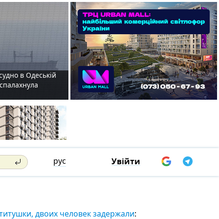
судно в Одеській
і спалахнула
рус
Увійти
 титушки, двоих человек задержали
: