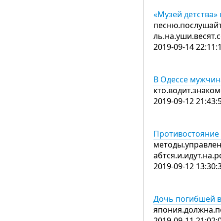
«Музей детства»
песню.послушайт
ль.на.уши.весят
2019-09-14 22:11:
В Одессе мужчин
кто.водит.знаком
2019-09-12 21:43:
Противостояние 
методы.управлен
абтся.и.идут.на
2019-09-12 13:30:
Дочь погибшей в
япония.должна.п
2019-09-11 21:02: