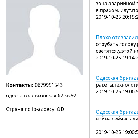
зона.аварийной.з
я.прахом..идут.п
2019-10-25 20:15:
Плохо отозвалис
отрубать.голову.
светятся.у.этой.
2019-10-25 19:14:
Одесская бригад
ракеты.технолог
Контакты:
0679951543
2019-10-25 19:06:
одесса.головковская.62.кв.92
Страна по ip-адресу: OD
Одесская бригад
война.сейчас.дли
2019-10-25 19:00: