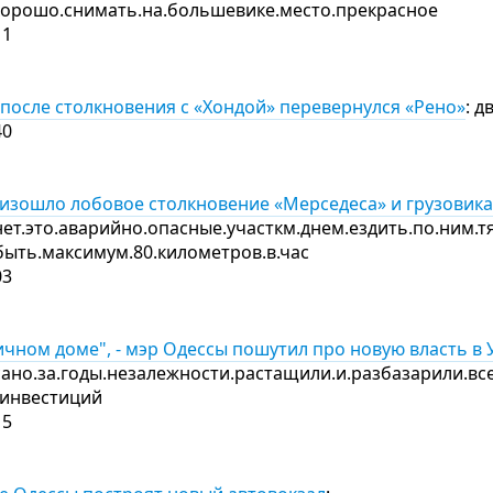
хорошо.снимать.на.большевике.место.прекрасное
11
 после столкновения с «Хондой» перевернулся «Рено»
: д
40
изошло лобовое столкновение «Мерседеса» и грузовика 
нет.это.аварийно.опасные.участкм.днем.ездить.по.ним.т
быть.максимум.80.километров.в.час
03
ичном доме", - мэр Одессы пошутил про новую власть в 
ано.за.годы.незалежности.растащили.и.разбазарили.вс
я.инвестиций
15