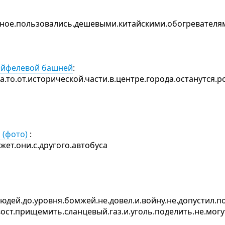
рное.пользовались.дешевыми.китайскими.обогревателя
 Эйфелевой башней
:
.то.от.исторической.части.в.центре.города.останутся.р
 (фото)
:
жет.они.с.другого.автобуса
юдей.до.уровня.бомжей.не.довел.и.войну.не.допустил.п
вост.прищемить.сланцевый.газ.и.уголь.поделить.не.мог