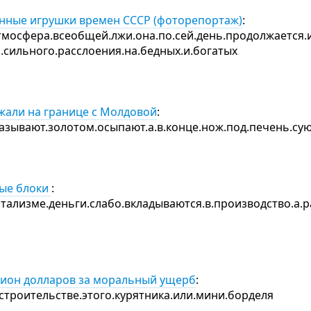
енные игрушки времен СССР (фоторепортаж)
:
атмосфера.всеобщей.лжи.она.по.сей.день.продолжается
о.сильного.расслоения.на.бедных.и.богатых
ржали на границе с Молдовой
:
азывают.золотом.осыпают.а.в.конце.нож.под.печень.сую
ные блоки
:
ализме.деньги.слабо.вкладываются.в.производство.а.р
лион долларов за моральный ущерб
:
.строительстве.этого.курятника.или.мини.борделя