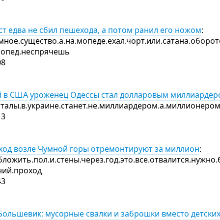
т едва не сбил пешехода, а потом ранил его ножом
:
мное.существо.а.на.мопеде.ехал.чорт.или.сатана.оборот
.мопед.неспрячешь
08
 в США уроженец Одессы стал долларовым миллиардер
талы.в.украине.станет.не.миллиардером.а.миллионером.
13
од возле Чумной горы отремонтируют за миллион
:
ложить.пол.и.стены.через.год.это.все.отвалится.нужно.
дний.проход
43
Большевик: мусорные свалки и заброшки вместо детски