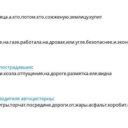
есяца.а.кто.потом.кто.сожженую.землицу.купит
е.на.газе.работала.на.дровах.или.угле.безопаснее.и.э
 пострадавших
:
ли.козла.отпущения.на.дороге.разметка.еле.видна
 водителя автоцистерны
:
угры.торчат.посредине.дороги.от.жары.асфальт.коробит.