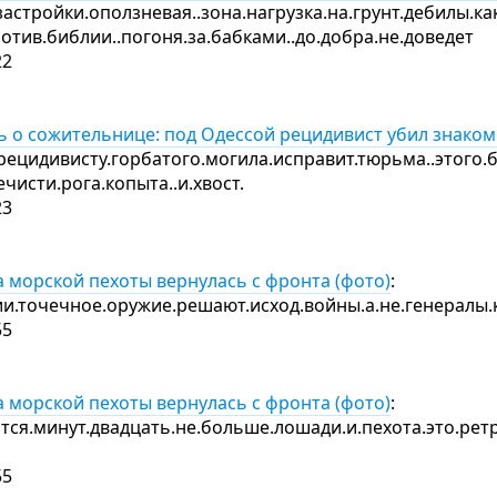
астройки.оползневая..зона.нагрузка.на.грунт.дебилы.ка
ротив.библии..погоня.за.бабками..до.добра.не.доведет
22
ь о сожительнице: под Одессой рецидивист убил знаком
рецидивисту.горбатого.могила.исправит.тюрьма..этого.б
нечисти.рога.копыта..и.хвост.
23
а морской пехоты вернулась с фронта (фото)
:
ии.точечное.оружие.решают.исход.войны.а.не.генералы
55
а морской пехоты вернулась с фронта (фото)
:
тся.минут.двадцать.не.больше.лошади.и.пехота.это.рет
55