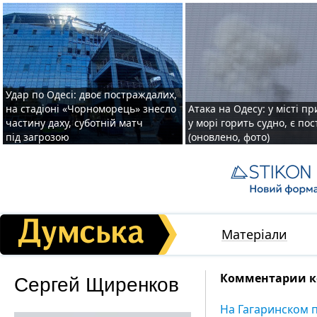
Удар по Одесі: двоє постраждалих,
на стадіоні «Чорноморець» знесло
Атака на Одесу: у місті пр
частину даху, суботній матч
у морі горить судно, є по
під загрозою
(оновлено, фото)
Матеріали
Сергей Щиренков
Комментарии к
На Гагаринском п