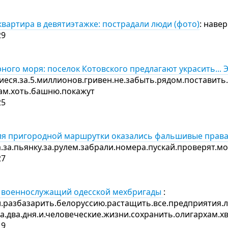
квартира в девятиэтажке: пострадали люди (фото)
: наве
29
ного моря: поселок Котовского предлагают украсить...
еся.за.5.миллионов.гривен.не.забыть.рядом.поставить.а
там.хоть.башню.покажут
25
еля пригородной маршрутки оказались фальшивые права
.за.пьянку.за.рулем.забрали.номера.пускай.проверят.мо
27
б военнослужащий одесской мехбригады
:
л.разбазарить.белоруссию.растащить.все.предприятия.л
за.два.дня.и.человеческие.жизни.сохранить.олигархам.х
19