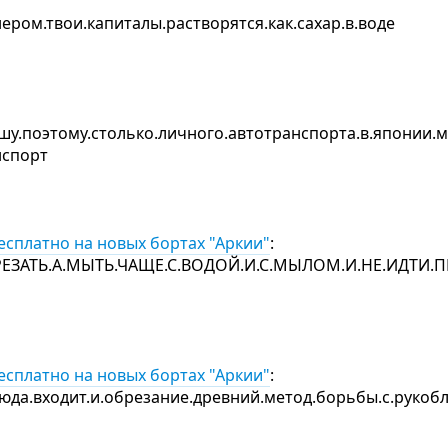
ером.твои.капиталы.растворятся.как.сахар.в.воде
рышу.поэтому.столько.личного.автотранспорта.в.японии.
анспорт
бесплатно на новых бортах "Аркии"
:
РЕЗАТЬ.А.МЫТЬ.ЧАЩЕ.С.ВОДОЙ.И.С.МЫЛОМ.И.НЕ.ИДТИ
бесплатно на новых бортах "Аркии"
:
юда.входит.и.обрезание.древний.метод.борьбы.с.рукоб