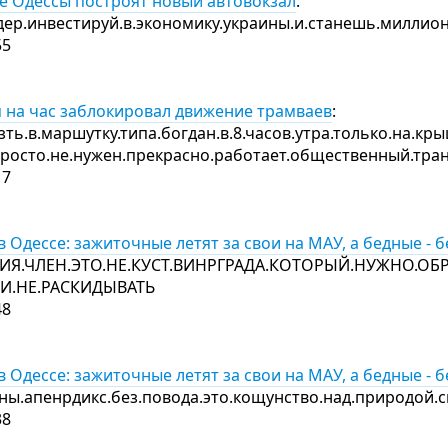
ке Одессы построят новый автовокзал
:
дер.инвестируй.в.экономику.украины.и.станешь.миллион
55
м на час заблокировал движение трамваев
:
ть.в.маршутку.типа.богдан.в.8.часов.утра.только.на.к
росто.не.нужен.прекрасно.работает.общественный.тр
17
в Одессе: зажиточные летят за свои на МАУ, а бедные - 
ИЯ.ЧЛЕН.ЭТО.НЕ.КУСТ.ВИНРГРАДА.КОТОРЫЙ.НУЖНО.ОБ
И.НЕ.РАСКИДЫВАТЬ
48
в Одессе: зажиточные летят за свои на МАУ, а бедные - 
ны.апенрдикс.без.повода.это.кощунство.над.природой.с
38