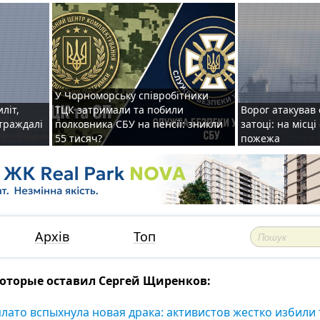
У Чорноморську співробітники
иліт,
ТЦК затримали та побили
Ворог атакував 
страждалі
полковника СБУ на пенсії: зникли
затоці: на місц
55 тисяч?
пожежа
Архів
Топ
оторые оставил Сергей Щиренков:
лато вспыхнула новая драка: активистов жестко избили