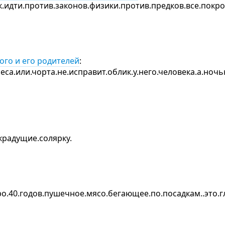
к.идти.против.законов.физики.против.предков.все.покро
ого и его родителей
:
еса.или.чорта.не.исправит.облик.у.него.человека.а.ночь
.крадущие.солярку.
ро.40.годов.пушечное.мясо.бегающее.по.посадкам..это.г