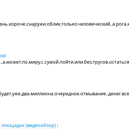
ень.короче.снаружи.облик.только.человеческий..а.рога.
ом
:
.а.может.по.миру.с.сумой.пойти.или.без.трусов.остать
будет.уже.два.миллиона.очередное.отмывание..денег.все
х площадок (видеообзор)
: