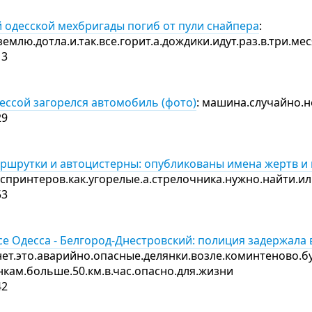
одесской мехбригады погиб от пули снайпера
:
емлю.дотла.и.так.все.горит.а.дождики.идут.раз.в.три.м
13
ессой загорелся автомобиль (фото)
: машина.случайно.н
29
ршрутки и автоцистерны: опубликованы имена жертв и
.спринтеров.как.угорелые.а.стрелочника.нужно.найти.и
53
ссе Одесса - Белгород-Днестровский: полиция задержала
нет.это.аварийно.опасные.делянки.возле.коминтеново.б
янкам.больше.50.км.в.час.опасно.для.жизни
42