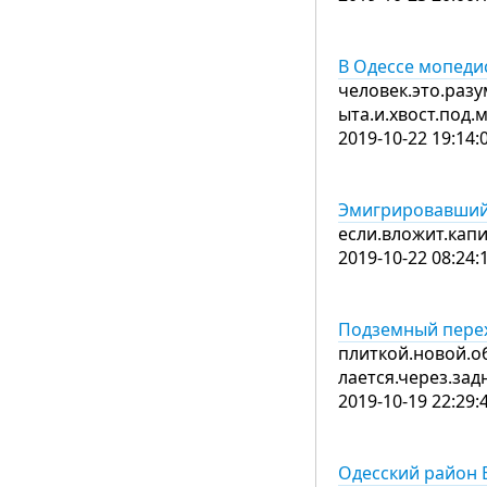
В Одессе мопедис
человек.это.разу
ыта.и.хвост.под
2019-10-22 19:14:
Эмигрировавший
если.вложит.капи
2019-10-22 08:24:
Подземный перех
плиткой.новой.об
лается.через.за
2019-10-19 22:29:
Одесский район 