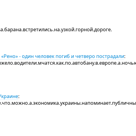
ва.барана.встретились.на.узкой.горной.дороге.
«Рено» - один человек погиб и четверо пострадали
:
яжело.водители.мчатся.как.по.автобану.в.европе.а.ночь
Украине
:
е.что.можно.а.экономика.украины.напоминает.публичны