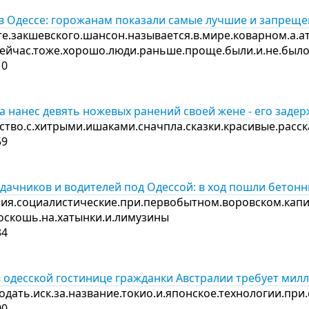
 в Одессе: горожанам показали самые лучшие и запрещ
е.закшевского.шансон.называется.в.мире.коварном.а.
.сейчас.тоже.хорошо.люди.раньше.проще.были.и.не.был
10
а нанес девять ножевых ранений своей жене - его заде
ство.с.хитрыми.ишаками.сначпла.сказки.красивые.расск
59
дачников и водителей под Одессой: в ход пошли бетон
ия.социалистические.при.первобытном.воровском.капит
.роскошь.на.хатынки.и.лимузины
34
 одесской гостинице гражданки Австралии требует мил
одать.иск.за.название.токио.и.японское.технологии.при
00